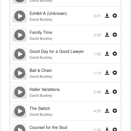
David Buckley
Exhibit A (Unknown)
3:01
David Buckley
Family Time
2:02
David Buckley
Good Day for a Good Lawyer
1:52
David Buckley
Ball & Chain
1:14
David Buckley
Haller Variations
2:08
David Buckley
The Switch
4:55
David Buckley
Counsel for the Soul
2:30