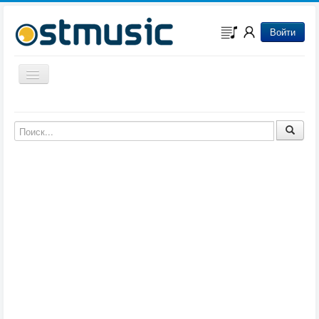
Войти
Включить/выключить навигацию
Музыка из игр
Музыка из фильмов
Музыка из мультфильмов
Музыка из сериалов
Музыка из аниме