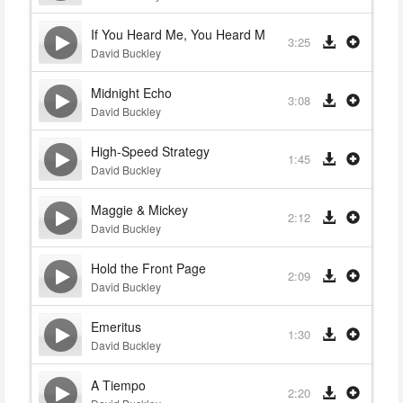
If You Heard Me, You Heard Me
3:25
David Buckley
Midnight Echo
3:08
David Buckley
High-Speed Strategy
1:45
David Buckley
Maggie & Mickey
2:12
David Buckley
Hold the Front Page
2:09
David Buckley
Emeritus
1:30
David Buckley
A Tiempo
2:20