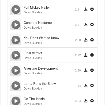
Full Mickey Haller
2:11
David Buckley
Concrete Nocturne
2:31
David Buckley
You Don't Want to Know
2:23
David Buckley
Final Verdict
2:22
David Buckley
Arresting Development
2:29
David Buckley
Lorna Runs the Show
1:34
David Buckley
On The Inside
3:24
David Buckley