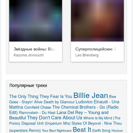
Звёздные войны: Видения. Девятый джедай
Суперполицейские 3
Kazuma Jinnouchi
Leo Birenberg
Популярные треки
Billie Jean
The Only Thing They Fear Is You
Bee
Ludovico Einaudi - Una
Gees - Stayin' Alive
Death by Glamour
Mattina
The Chemical Brothers - Go (Radio
Cornfield Chase
Lana Del Rey – Young and
Edit)
Rammstein - Du Hast
They Don't Care About Us
Beautiful
Where Is My Mind (The
Disposal Unit (Imperium Mix)
Styles Of Beyond - Nine Thou
Pixies)
Beat It
(superstars Remix)
Earth Song
Your Best Nightmare
Horizon