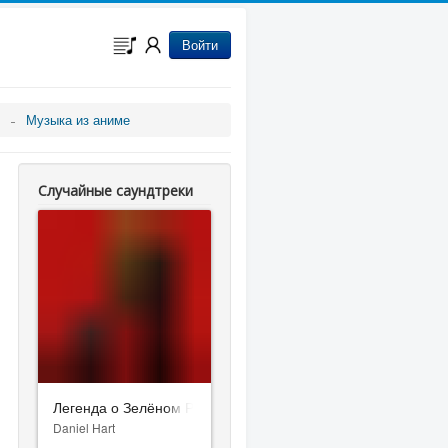
Войти
Музыка из аниме
Случайные саундтреки
Легенда о Зелёном Рыцаре
Daniel Hart