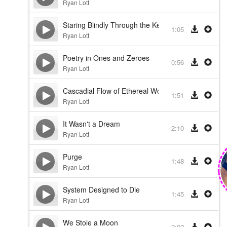
Ryan Lott
Staring Blindly Through the Keyhole
1:05
Ryan Lott
Poetry in Ones and Zeroes
0:56
Ryan Lott
Cascadial Flow of Ethereal Wonder
1:51
Ryan Lott
It Wasn't a Dream
2:10
Ryan Lott
Purge
1:48
Ryan Lott
System Designed to Die
1:45
Ryan Lott
We Stole a Moon
2:02