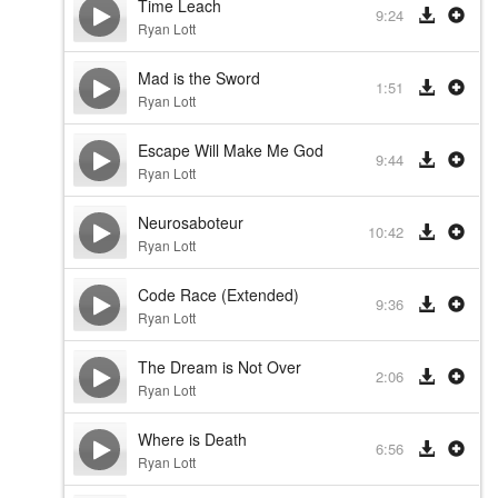
Time Leach
9:24
Ryan Lott
Mad is the Sword
1:51
Ryan Lott
Escape Will Make Me God
9:44
Ryan Lott
Neurosaboteur
10:42
Ryan Lott
Code Race (Extended)
9:36
Ryan Lott
The Dream is Not Over
2:06
Ryan Lott
Where is Death
6:56
Ryan Lott