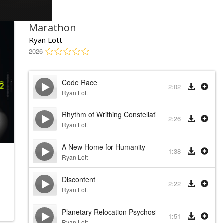
Marathon
Ryan Lott
2026
Code Race
2:02
Ryan Lott
Rhythm of Writhing Constellations
2:26
Ryan Lott
A New Home for Humanity
1:38
Ryan Lott
Discontent
2:22
Ryan Lott
Planetary Relocation Psychosis
1:51
Ryan Lott