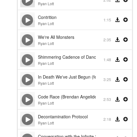
Ryan Lott
Contrition
1:15
Ryan Lott
We're All Monsters
2:35
Ryan Lott
Shimmering Cadence of Dancing Light
1:48
Ryan Lott
In Death We've Just Begun (feat. Poppy & Son Lux
3:25
Ryan Lott
Code Race (Brendan Angelides Remix)
2:53
Ryan Lott
Decontamination Protocol
2:18
Ryan Lott
Conversation with the Infinite Self