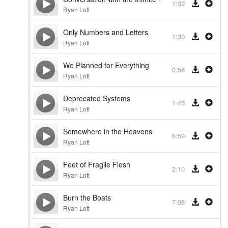
1:32
Ryan Lott
Only Numbers and Letters
1:30
Ryan Lott
We Planned for Everything
0:58
Ryan Lott
Deprecated Systems
1:46
Ryan Lott
Somewhere in the Heavens
6:59
Ryan Lott
Feet of Fragile Flesh
2:10
Ryan Lott
Burn the Boats
7:08
Ryan Lott