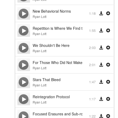
New Behavioral Norms
1:18
Ryan Lott
Repetition is Where We Find the Truth
1:55
Ryan Lott
We Shouldn't Be Here
2:03
Ryan Lott
For Those Who Did Not Wake
2:01
Ryan Lott
Stars That Bleed
1:47
Ryan Lott
Reintegration Protocol
1:17
Ryan Lott
Focused Erasures and Sub-routine Resets
1:22