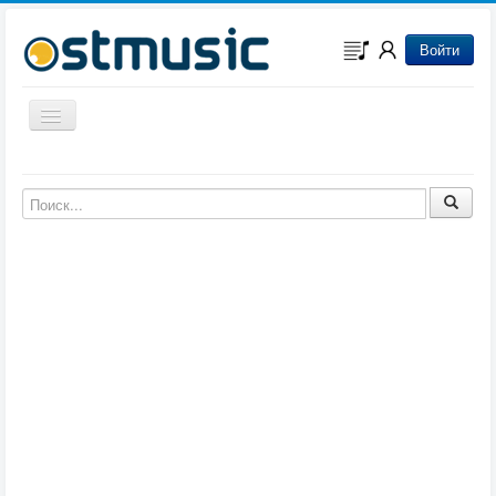
Войти
Включить/выключить навигацию
Музыка из игр
Музыка из фильмов
Музыка из мультфильмов
Музыка из сериалов
Музыка из аниме