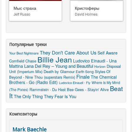
Мыс страха
Кристоферы
Jeff Russo
David Holmes
Популярные треки
They Don't Care About Us
Self Aware
Your Best Nightmare
Billie Jean
Ludovico Einaudi - Una
Cornfield Chase
Mattina
Lana Del Rey – Young and Beautiful
Disposal
Horizon
Unit (Imperium Mix)
Death by Glamour
Styles Of
Earth Song
Finale
The Chemical
Beyond - Nine Thou (superstars Remix)
Brothers - Go (Radio Edit)
Ludovico Einaudi - Fly
Where Is My Mind
Beat
Rammstein - Du Hast
Bee Gees - Stayin' Alive
(The Pixies)
It
The Only Thing They Fear Is You
Композиторы
Mark Baechle