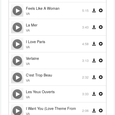
Feels Like A Woman
5:15
VA
La Mer
3:43
VA
I Love Paris
4:58
VA
Verlaine
3:13
VA
C'est Trop Beau
2:32
VA
Les Yeux Ouverts
3:33
VA
I Want You (Love Theme From 'French Kiss')
2:06
VA