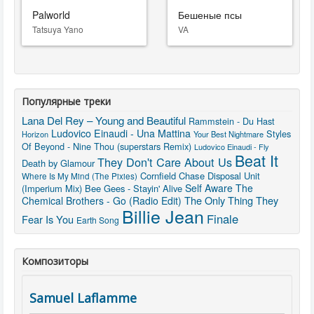
Palworld
Бешеные псы
Tatsuya Yano
VA
Популярные треки
Lana Del Rey – Young and Beautiful
Rammstein - Du Hast
Ludovico Einaudi - Una Mattina
Styles
Horizon
Your Best Nightmare
Of Beyond - Nine Thou (superstars Remix)
Ludovico Einaudi - Fly
Beat It
They Don't Care About Us
Death by Glamour
Cornfield Chase
Disposal Unit
Where Is My Mind (The Pixies)
Self Aware
The
(Imperium Mix)
Bee Gees - Stayin' Alive
The Only Thing They
Chemical Brothers - Go (Radio Edit)
Billie Jean
Finale
Fear Is You
Earth Song
Композиторы
Samuel Laflamme