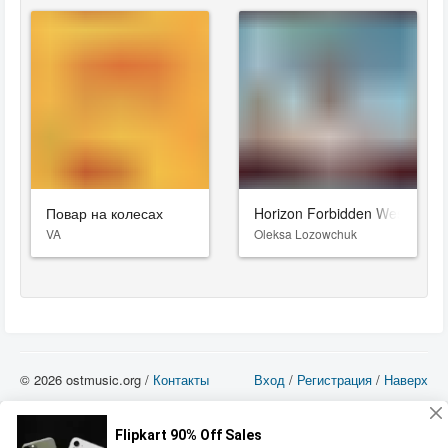
Повар на колесах
Horizon Forbidden West
VA
Oleksa Lozowchuk
© 2026 ostmusic.org /
Контакты
Вход
/
Регистрация
/
Наверх
Все аудио материалы являются собственностью их изготовителя (владельца
прав) и охраняются Законом «Об авторском праве и смежных правах». Вы
можете использовать такие материалы только в том в случае, если