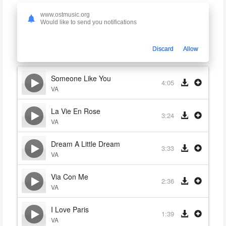
Французский поцелуй
www.ostmusic.org
French Kiss
Would like to send you notifications
VA
1995
Discard
Allow
Someone Like You
4:05
VA
La Vie En Rose
3:24
VA
Dream A Little Dream
3:33
VA
Via Con Me
2:36
VA
I Love Paris
1:39
VA