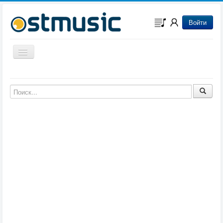
Войти
Включить/выключить навигацию
Музыка из игр
Музыка из фильмов
Музыка из мультфильмов
Музыка из сериалов
Музыка из аниме