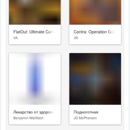
FlatOut: Ultimate Carnage
Contra: Operation Galuga
VA
VA
Лекарство от здоровья
Подноготная
Benjamin Wallfisch
JD McPherson