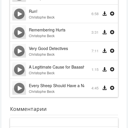
Run!
6:58
Christophe Beck
Remembering Hurts
3:31
Christophe Beck
Very Good Detectives
7:11
Christophe Beck
A Legitimate Cause for Baaashing
1:15
Christophe Beck
Every Sheep Should Have a Name
4:45
Christophe Beck
Комментарии