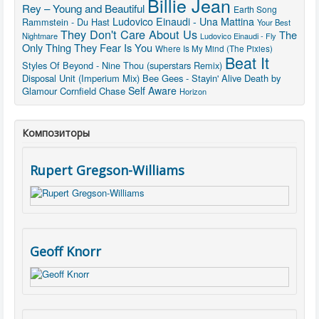
Billie Jean
Rey – Young and Beautiful
Earth Song
Ludovico Einaudi - Una Mattina
Rammstein - Du Hast
Your Best
They Don't Care About Us
The
Nightmare
Ludovico Einaudi - Fly
Only Thing They Fear Is You
Where Is My Mind (The Pixies)
Beat It
Styles Of Beyond - Nine Thou (superstars Remix)
Disposal Unit (Imperium Mix)
Bee Gees - Stayin' Alive
Death by
Self Aware
Glamour
Cornfield Chase
Horizon
Композиторы
Rupert Gregson-Williams
Geoff Knorr