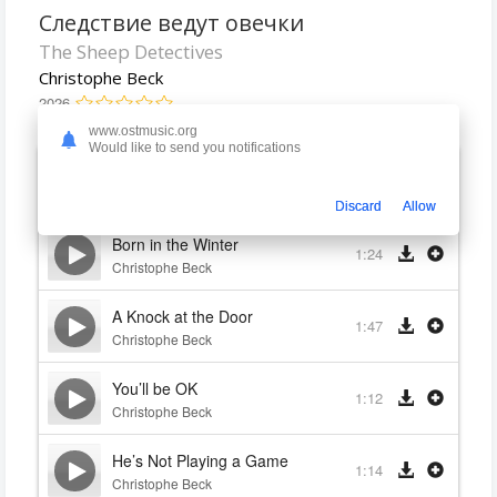
Следствие ведут овечки
The Sheep Detectives
Christophe Beck
2026
www.ostmusic.org
Would like to send you notifications
One Secret to Happiness
4:05
Christophe Beck
Discard
Allow
Born in the Winter
1:24
Christophe Beck
A Knock at the Door
1:47
Christophe Beck
You’ll be OK
1:12
Christophe Beck
He’s Not Playing a Game
1:14
Christophe Beck