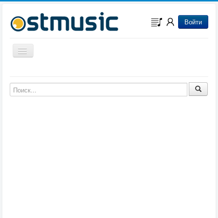
Войти
Включить/выключить навигацию
Музыка из игр
Музыка из фильмов
Музыка из мультфильмов
Музыка из сериалов
Музыка из аниме