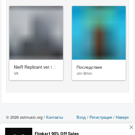
NieR Replicant ver.1.22474487139...
Последствия
VA
Jon Brion
© 2026 ostmusic.org /
Контакты
Вход
/
Регистрация
/
Наверх
Все аудио материалы являются собственностью их изготовителя (владельца
прав) и охраняются Законом «Об авторском праве и смежных правах». Вы