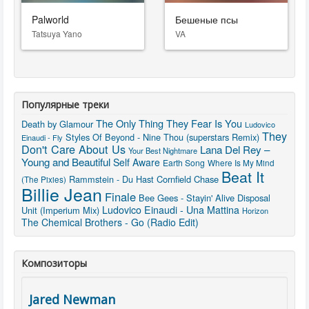
Palworld
Бешеные псы
Tatsuya Yano
VA
Популярные треки
The Only Thing They Fear Is You
Death by Glamour
Ludovico
They
Styles Of Beyond - Nine Thou (superstars Remix)
Einaudi - Fly
Don't Care About Us
Lana Del Rey –
Your Best Nightmare
Young and Beautiful
Self Aware
Earth Song
Where Is My Mind
Beat It
Rammstein - Du Hast
Cornfield Chase
(The Pixies)
Billie Jean
Finale
Bee Gees - Stayin' Alive
Disposal
Ludovico Einaudi - Una Mattina
Unit (Imperium Mix)
Horizon
The Chemical Brothers - Go (Radio Edit)
Композиторы
Jared Newman