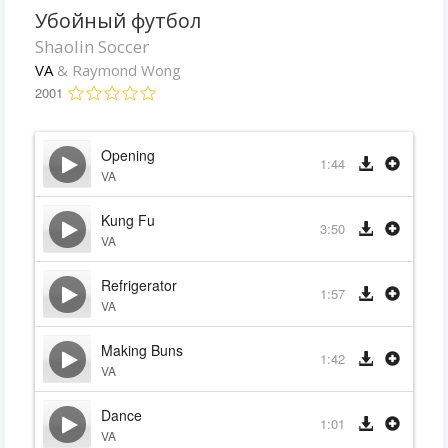
Убойный футбол
Shaolin Soccer
VA
& Raymond Wong
2001
Opening
1:44
VA
Kung Fu
3:50
VA
Refrigerator
1:57
VA
Making Buns
1:42
VA
Dance
1:01
VA