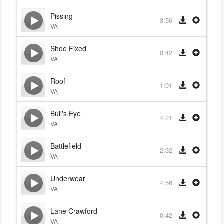
Pissing
3:56
VA
Shoe Fixed
0:42
VA
Roof
1:01
VA
Bull's Eye
4:21
VA
Battlefield
2:32
VA
Underwear
4:56
VA
Lane Crawford
0:42
VA