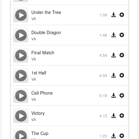
Under the Tree
1:09
VA
Double Dragon
1:49
VA
Final Match
4:54
VA
1st Half
4:04
VA
Cell Phone
5:18
VA
Victory
4:13
VA
The Cup
1:23