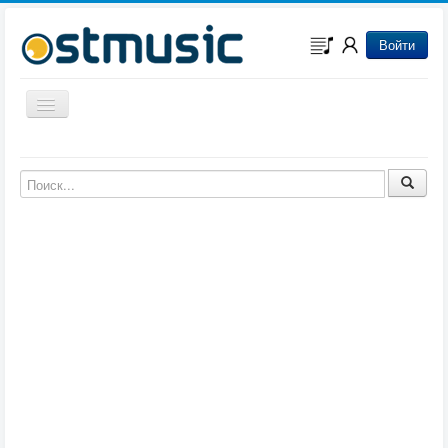
Войти
Включить/выключить навигацию
Музыка из игр
Музыка из фильмов
Музыка из мультфильмов
Музыка из сериалов
Музыка из аниме