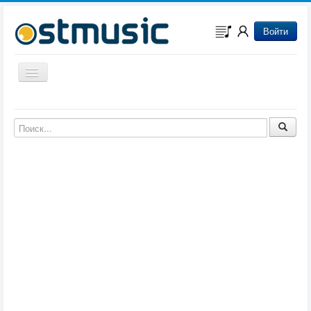
Войти
Включить/выключить навигацию
Музыка из игр
Музыка из фильмов
Музыка из мультфильмов
Музыка из сериалов
Музыка из аниме