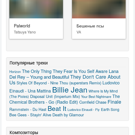
Palworld
Бешеные псы
Tatsuya Yano
VA
Популярные треки
The Only Thing They Fear Is You
Lana
Self Aware
Horizon
They Don't Care About
Del Rey – Young and Beautiful
Us
Ludovico
Styles Of Beyond - Nine Thou (superstars Remix)
Billie Jean
Einaudi - Una Mattina
Where Is My Mind
The
Disposal Unit (Imperium Mix)
(The Pixies)
Your Best Nightmare
Finale
Chemical Brothers - Go (Radio Edit)
Cornfield Chase
Beat It
Rammstein - Du Hast
Earth Song
Ludovico Einaudi - Fly
Bee Gees - Stayin' Alive
Death by Glamour
Композиторы