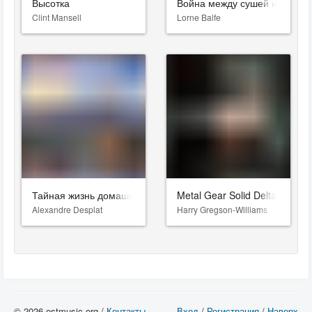
Высотка
Война между сушей и морем
Clint Mansell
Lorne Balfe
Тайная жизнь домашних животных
Metal Gear Solid Delta: Snake
Alexandre Desplat
Harry Gregson-Williams
© 2026 ostmusic.org /
Контакты
Вход
/
Регистрация
/
Наверх