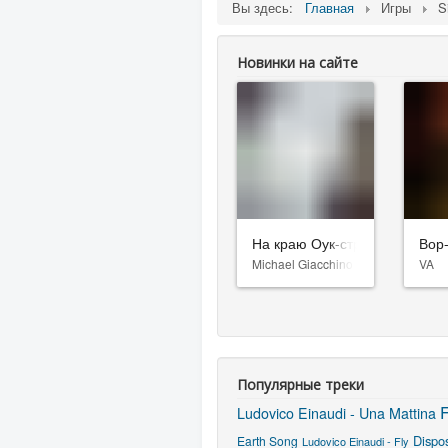
Вы здесь:
Главная
Игры
S
Новинки на сайте
На краю Оук-стрит
Вор
Michael Giacchino
VA
Популярные треки
F
Ludovico Einaudi - Una Mattina
Dispo
Earth Song
Ludovico Einaudi - Fly