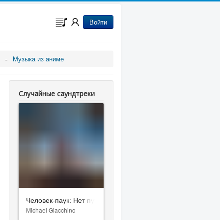
Войти
Музыка из аниме
Случайные саундтреки
Человек-паук: Нет пути домой
Michael Giacchino