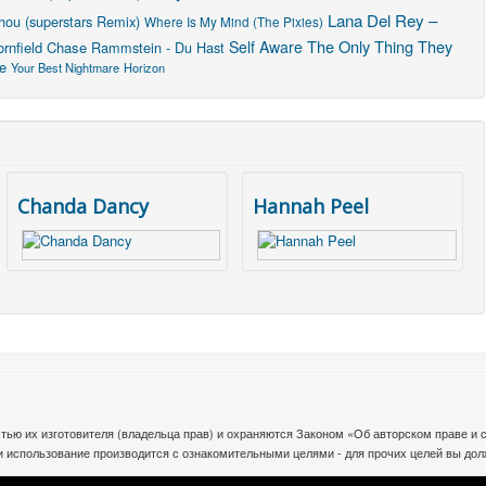
Lana Del Rey –
hou (superstars Remix)
Where Is My Mind (The Pixies)
The Only Thing They
Self Aware
ornfield Chase
Rammstein - Du Hast
ve
Your Best Nightmare
Horizon
Chanda Dancy
Hannah Peel
тью их изготовителя (владельца прав) и охраняются Законом «Об авторском праве и
ли использование производится с ознакомительными целями - для прочих целей вы до