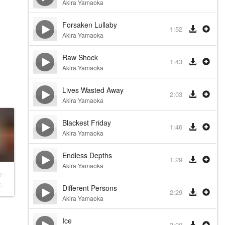
Akira Yamaoka
Forsaken Lullaby
1:52
Akira Yamaoka
Raw Shock
1:43
Akira Yamaoka
Lives Wasted Away
2:03
Akira Yamaoka
Blackest Friday
1:46
Akira Yamaoka
Endless Depths
1:29
Akira Yamaoka
Dead
oka
Different Persons
2:29
Akira Yamaoka
Ice
3:00