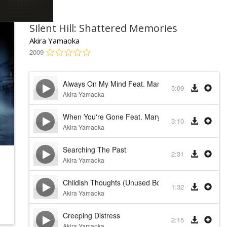
Silent Hill: Shattered Memories
Akira Yamaoka
2009
Always On My Mind Feat. Mary Elizabeth McGlynn
5:09
Akira Yamaoka
When You're Gone Feat. Mary Elizabeth McGlynn
3:10
Akira Yamaoka
Searching The Past
2:31
Akira Yamaoka
Childish Thoughts (Unused Bonus Track)
1:32
Akira Yamaoka
Creeping Distress
2:15
Akira Yamaoka