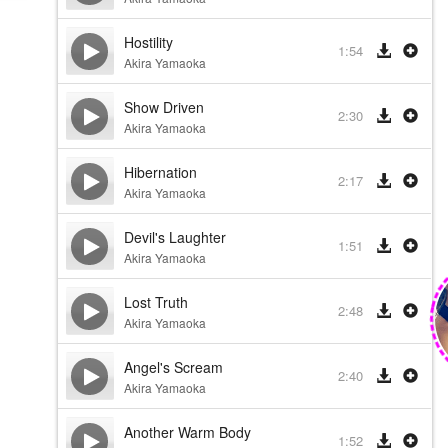
Hostility
1:54
Akira Yamaoka
Show Driven
2:30
Akira Yamaoka
Hibernation
2:17
Akira Yamaoka
Devil's Laughter
1:51
Akira Yamaoka
Lost Truth
2:48
Akira Yamaoka
Angel's Scream
2:40
Akira Yamaoka
Another Warm Body
1:52