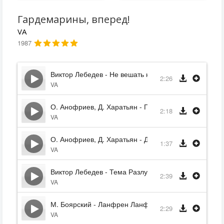
Гардемарины, вперед!
VA
1987
Виктор Лебедев - Не вешать нос
2:26
VA
О. Анофриев, Д. Харатьян - Песня о дружбе
2:18
VA
О. Анофриев, Д. Харатьян - Дороги
1:37
VA
Виктор Лебедев - Тема Разлуки
2:39
VA
М. Боярский - Ланфрен Ланфра
2:29
VA