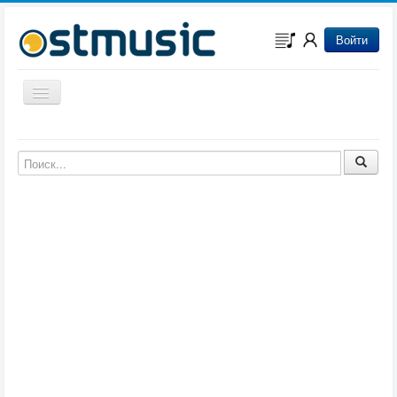
Войти
Включить/выключить навигацию
Музыка из игр
Музыка из фильмов
Музыка из мультфильмов
Музыка из сериалов
Музыка из аниме