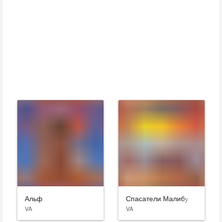
Альф
Спасатели Малибу
VA
VA