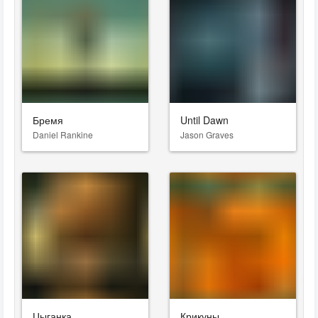
Бремя
Until Dawn
Daniel Rankine
Jason Graves
Цыганка
Крикуны