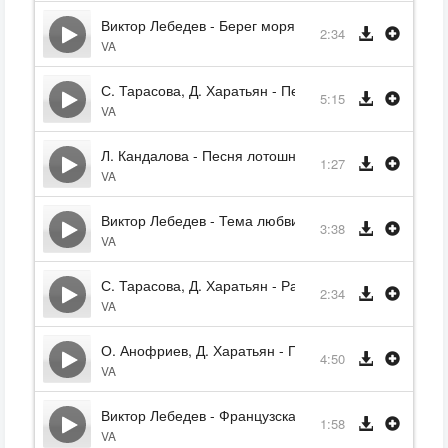
Виктор Лебедев - Берег моря
2:34
VA
С. Тарасова, Д. Харатьян - Песня о любви
5:15
VA
Л. Кандалова - Песня лотошницы
1:27
VA
Виктор Лебедев - Тема любви
3:38
VA
С. Тарасова, Д. Харатьян - Разлука
2:34
VA
О. Анофриев, Д. Харатьян - Песня Байстрюка
4:50
VA
Виктор Лебедев - Французская тема
1:58
VA