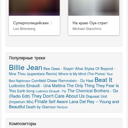
Суперполицейские 3
На краю Оук-стрит
Leo Birenberg
Michael Giacchino
Популярные треки
Billie Jean
Bee Gees - Stayin' Alive
Styles Of Beyond -
Nine Thou (superstars Remix)
Where Is My Mind (The Pixies)
Your
Beat It
Cornfield Chase
Rammstein - Du Hast
Best Nightmare
The Only Thing They Fear Is
Ludovico Einaudi - Una Mattina
You
The Chemical Brothers - Go
Earth Song
Ludovico Einaudi - Fly
They Don't Care About Us
(Radio Edit)
Disposal Unit
Finale
Lana Del Rey – Young and
Self Aware
(Imperium Mix)
Beautiful
Death by Glamour
Horizon
Композиторы