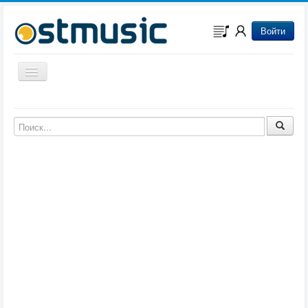
Войти
Включить/выключить навигацию
Музыка из игр
Музыка из фильмов
Музыка из мультфильмов
Музыка из сериалов
Музыка из аниме