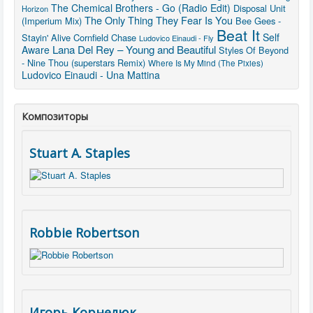
The Chemical Brothers - Go (Radio Edit)
Disposal Unit
Horizon
The Only Thing They Fear Is You
(Imperium Mix)
Bee Gees -
Beat It
Self
Stayin' Alive
Cornfield Chase
Ludovico Einaudi - Fly
Lana Del Rey – Young and Beautiful
Aware
Styles Of Beyond
- Nine Thou (superstars Remix)
Where Is My Mind (The Pixies)
Ludovico Einaudi - Una Mattina
Композиторы
Stuart A. Staples
Robbie Robertson
Игорь Корнелюк