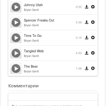
Johnny Utah
0:55
Bryan Senti
Spencer Freaks Out
4:38
Bryan Senti
Time To Go
3:15
Bryan Senti
Tangled Web
4:50
Bryan Senti
The Bear
1:08
Bryan Senti
Комментарии