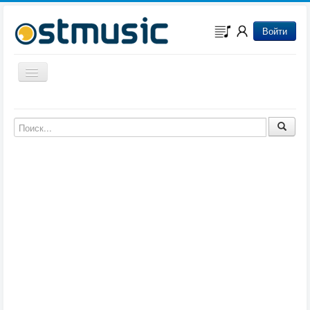
Войти
Включить/выключить навигацию
Музыка из игр
Музыка из фильмов
Музыка из мультфильмов
Музыка из сериалов
Музыка из аниме