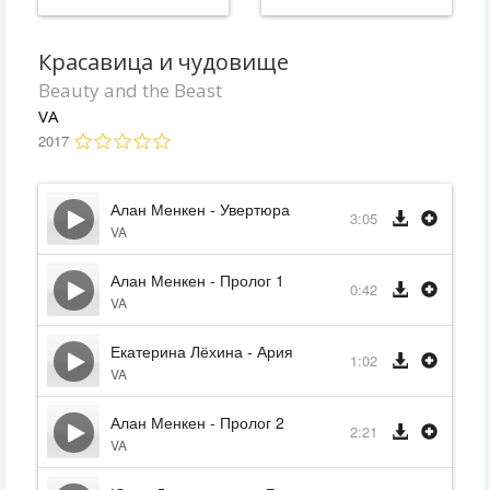
Красавица и чудовище
Beauty and the Beast
VA
2017
Алан Менкен - Увертюра
3:05
VA
Алан Менкен - Пролог 1
0:42
VA
Екатерина Лёхина - Ария
1:02
VA
Алан Менкен - Пролог 2
2:21
VA