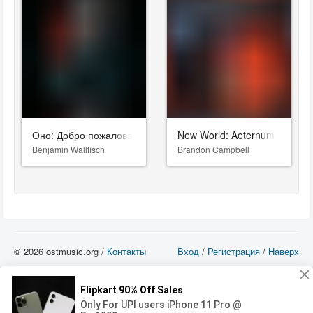
Оно: Добро пожаловать в Дерри
New World: Aeternum
Benjamin Wallfisch
Brandon Campbell
© 2026 ostmusic.org /
Контакты
Вход
/
Регистрация
/
Наверх
Все аудио материалы являются собственностью их изготовителя (владельца
прав) и охраняются Законом «Об авторском праве и смежных правах». Вы
можете использовать такие материалы только в том в случае, если
использование производится с ознакомительными целями - для прочих целей