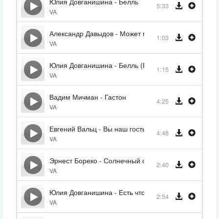
Юлия Довганишина - Белль
5:33
VA
Александр Давыдов - Может мгновение длится вечн
1:03
VA
Юлия Довганишина - Белль (Реприза)
1:15
VA
Вадим Мичман - Гастон
4:25
VA
Евгений Вальц - Вы наш гость
4:48
VA
Эрнест Бореко - Солнечный свет
2:40
VA
Юлия Довганишина - Есть что то в нём
2:54
VA