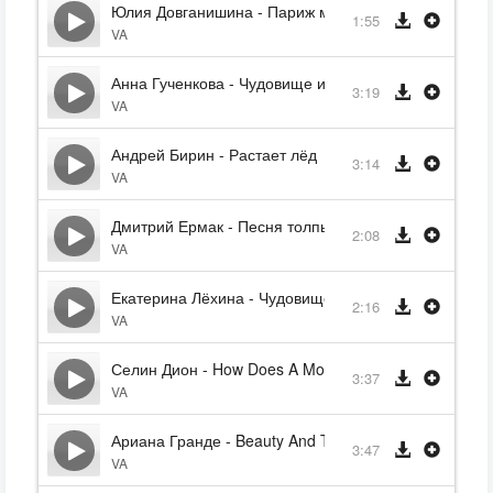
Юлия Довганишина - Париж моего детства
1:55
VA
Анна Гученкова - Чудовище и Белль
3:19
VA
Андрей Бирин - Растает лёд
3:14
VA
Дмитрий Ермак - Песня толпы
2:08
VA
Екатерина Лёхина - Чудовище и Белль (Финал)
2:16
VA
Селин Дион - How Does A Moment Last Forever
3:37
VA
Ариана Гранде - Beauty And The Beast
3:47
VA