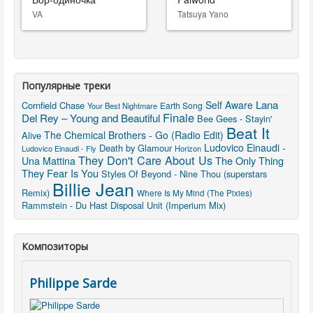
VA
Tatsuya Yano
Популярные треки
Lana
Self Aware
Cornfield Chase
Earth Song
Your Best Nightmare
Finale
Del Rey – Young and Beautiful
Bee Gees - Stayin'
Beat It
The Chemical Brothers - Go (Radio Edit)
Alive
Ludovico Einaudi -
Death by Glamour
Ludovico Einaudi - Fly
Horizon
They Don't Care About Us
The Only Thing
Una Mattina
They Fear Is You
Styles Of Beyond - Nine Thou (superstars
Billie Jean
Remix)
Where Is My Mind (The Pixies)
Rammstein - Du Hast
Disposal Unit (Imperium Mix)
Композиторы
Philippe Sarde