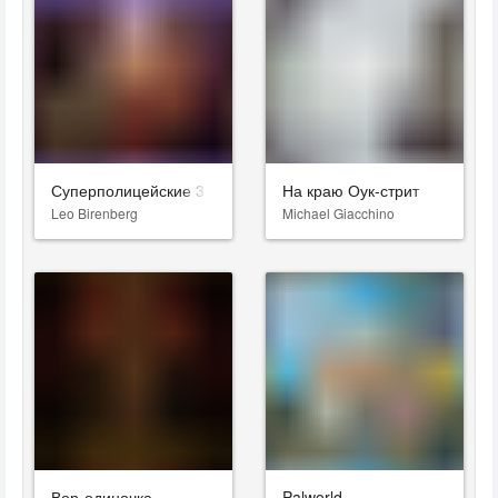
Суперполицейские 3
На краю Оук-стрит
Leo Birenberg
Michael Giacchino
Вор-одиночка
Palworld