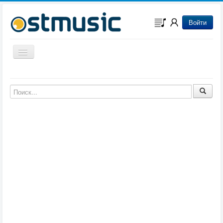
Войти
Включить/выключить навигацию
Музыка из игр
Музыка из фильмов
Музыка из мультфильмов
Музыка из сериалов
Музыка из аниме