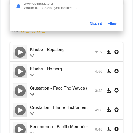
www.ostmusic.org
Would like to send you notifications
Beach Life
VA
Discard
Allow
2002
Kinobe - Bopalong
3:52
VA
Kinobe - Hombrq
4:56
VA
Crustation - Face The Waves (instrumental)
3:33
VA
Crustation - Flame (instrumental)
4:08
VA
Fenomenon - Pacific Memories
6:48
VA