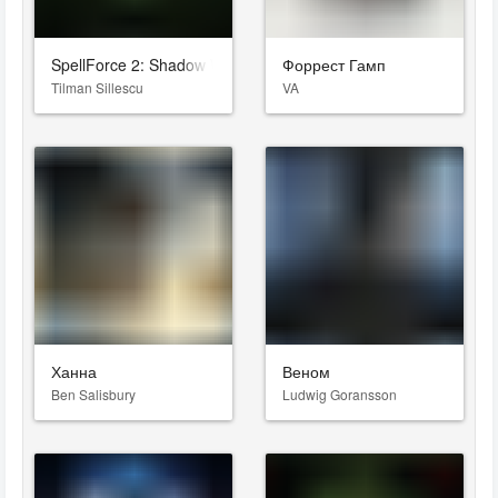
SpellForce 2: Shadow Wars
Форрест Гамп
Tilman Sillescu
VA
Ханна
Веном
Ben Salisbury
Ludwig Goransson