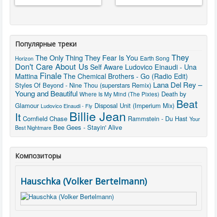
Популярные треки
They
The Only Thing They Fear Is You
Earth Song
Horizon
Don't Care About Us
Self Aware
Ludovico Einaudi - Una
Finale
Mattina
The Chemical Brothers - Go (Radio Edit)
Lana Del Rey –
Styles Of Beyond - Nine Thou (superstars Remix)
Young and Beautiful
Death by
Where Is My Mind (The Pixies)
Beat
Glamour
Disposal Unit (Imperium Mix)
Ludovico Einaudi - Fly
Billie Jean
It
Cornfield Chase
Rammstein - Du Hast
Your
Bee Gees - Stayin' Alive
Best Nightmare
Композиторы
Hauschka (Volker Bertelmann)