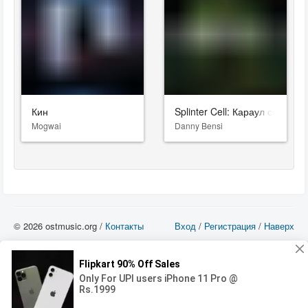
Кин
Splinter Cell: Караул смерти
Mogwai
Danny Bensi
© 2026 ostmusic.org /
Контакты
Вход
/
Регистрация
/
Наверх
Все аудио материалы являются собственностью их изготовителя (владельца
прав) и охраняются Законом «Об авторском праве и смежных правах». Вы
можете использовать такие материалы только в том в случае, если
использование производится с ознакомительными целями - для прочих целей
вы должны приобрести лицензионную запись.