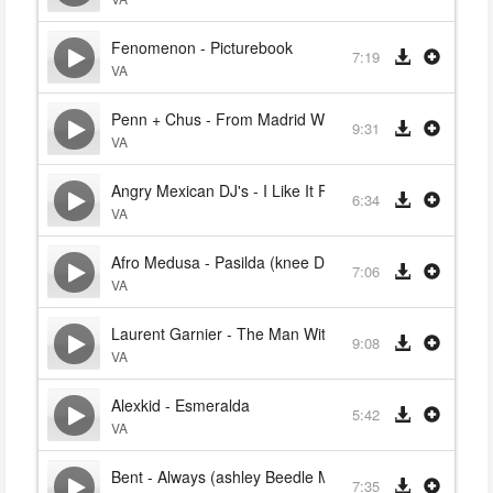
Fenomenon - Picturebook
7:19
VA
Penn + Chus - From Madrid With Love
9:31
VA
Angry Mexican DJ's - I Like It Funky
6:34
VA
Afro Medusa - Pasilda (knee Deep Club Mix)
7:06
VA
Laurent Garnier - The Man With The Red Face
9:08
VA
Alexkid - Esmeralda
5:42
VA
Bent - Always (ashley Beedle Mix)
7:35