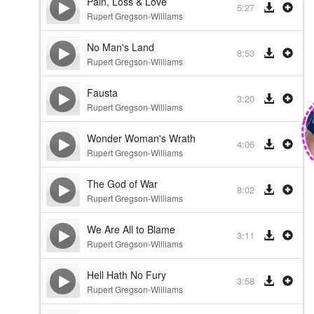
Pain, Loss & Love
5:27
Rupert Gregson-Williams
No Man's Land
8:53
Rupert Gregson-Williams
Fausta
3:20
Rupert Gregson-Williams
Wonder Woman's Wrath
4:06
Rupert Gregson-Williams
The God of War
8:02
Rupert Gregson-Williams
We Are All to Blame
3:11
Rupert Gregson-Williams
Hell Hath No Fury
3:58
Rupert Gregson-Williams