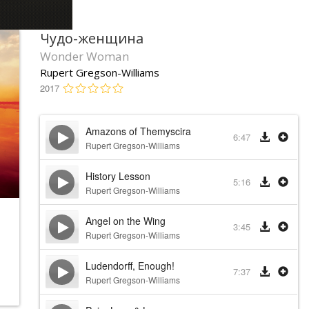
Чудо-женщина
Wonder Woman
Rupert Gregson-Williams
2017
Amazons of Themyscira
6:47
Rupert Gregson-Williams
History Lesson
5:16
Rupert Gregson-Williams
Angel on the Wing
3:45
Rupert Gregson-Williams
Ludendorff, Enough!
7:37
Rupert Gregson-Williams