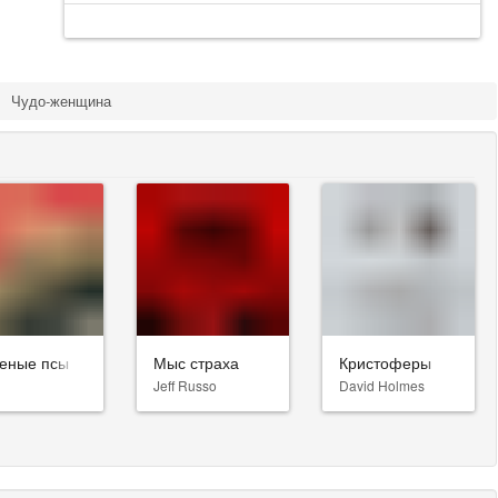
Чудо-женщина
еные псы
Мыс страха
Кристоферы
Jeff Russo
David Holmes