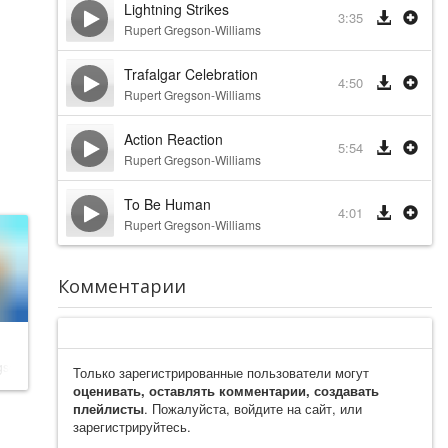
Lightning Strikes
3:35
Rupert Gregson-Williams
Trafalgar Celebration
4:50
Rupert Gregson-Williams
Action Reaction
5:54
Rupert Gregson-Williams
To Be Human
4:01
Rupert Gregson-Williams
Комментарии
gson-Williams
Только зарегистрированные пользователи могут
оценивать, оставлять комментарии, создавать
плейлисты
. Пожалуйста, войдите на сайт, или
зарегистрируйтесь.