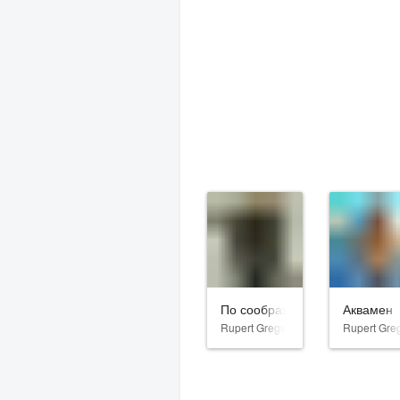
По соображениям совести
Аквамен
Rupert Gregson-Williams
Rupert Gre