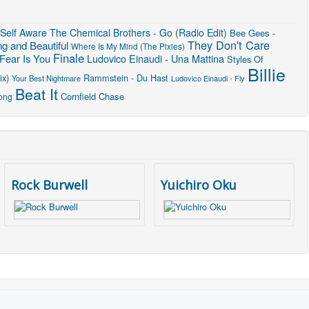
Self Aware
The Chemical Brothers - Go (Radio Edit)
Bee Gees -
They Don't Care
g and Beautiful
Where Is My Mind (The Pixies)
Finale
Fear Is You
Ludovico Einaudi - Una Mattina
Styles Of
Billie
ix)
Rammstein - Du Hast
Your Best Nightmare
Ludovico Einaudi - Fly
Beat It
Cornfield Chase
ong
Rock Burwell
Yuichiro Oku