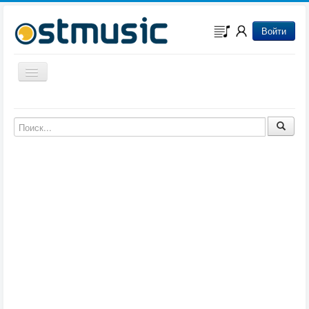
Войти
Включить/выключить навигацию
Музыка из игр
Музыка из фильмов
Музыка из мультфильмов
Музыка из сериалов
Музыка из аниме