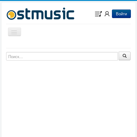
Войти
Включить/выключить навигацию
Музыка из игр
Музыка из фильмов
Музыка из мультфильмов
Музыка из сериалов
Музыка из аниме