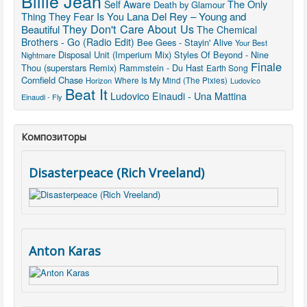
Billie Jean
The Only
Self Aware
Death by Glamour
Thing They Fear Is You
Lana Del Rey – Young and
They Don't Care About Us
Beautiful
The Chemical
Brothers - Go (Radio Edit)
Bee Gees - Stayin' Alive
Your Best
Disposal Unit (Imperium Mix)
Styles Of Beyond - Nine
Nightmare
Finale
Thou (superstars Remix)
Rammstein - Du Hast
Earth Song
Cornfield Chase
Horizon
Where Is My Mind (The Pixies)
Ludovico
Beat It
Ludovico Einaudi - Una Mattina
Einaudi - Fly
Композиторы
Disasterpeace (Rich Vreeland)
Anton Karas