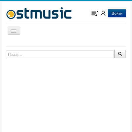
Войти
Включить/выключить навигацию
Музыка из игр
Музыка из фильмов
Музыка из мультфильмов
Музыка из сериалов
Музыка из аниме