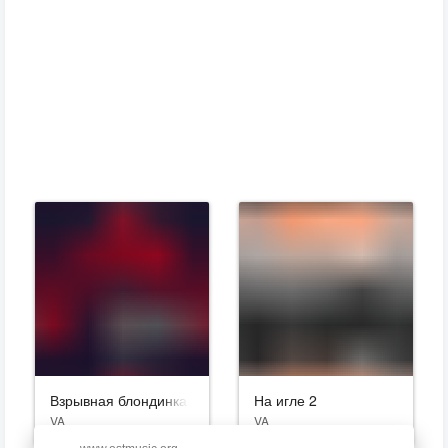
Взрывная блондинка
На игле 2
VA
VA