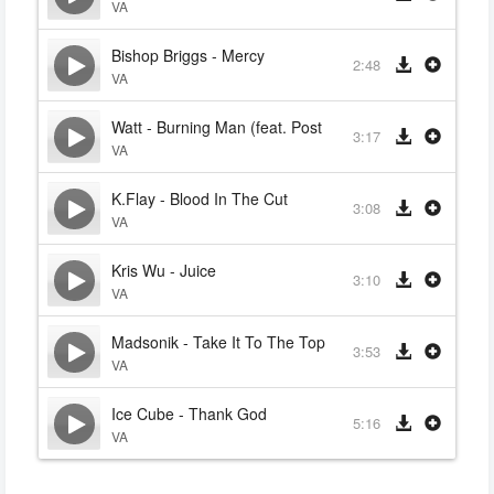
VA
Bishop Briggs - Mercy
2:48
VA
Watt - Burning Man (feat. Post Malone)
3:17
VA
K.Flay - Blood In The Cut
3:08
VA
Kris Wu - Juice
3:10
VA
Madsonik - Take It To The Top
3:53
VA
Ice Cube - Thank God
5:16
VA