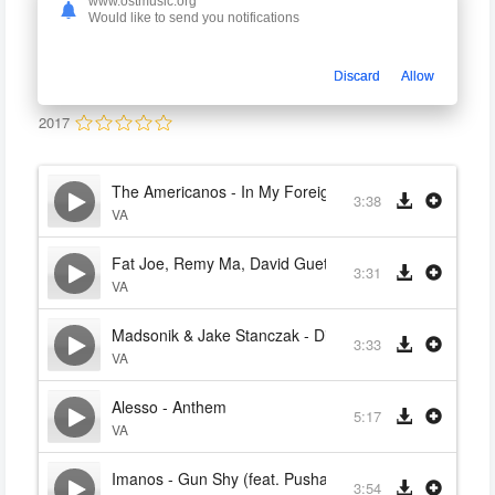
www.ostmusic.org
Would like to send you notifications
Три икса: Мировое господство
xXx: Return of Xander Cage
Discard
Allow
VA
2017
The Americanos - In My Foreign (feat. Ty Dolla $ign, 
3:38
VA
Fat Joe, Remy Ma, David Guetta & Glowinthedark - All
3:31
VA
Madsonik & Jake Stanczak - Divebomb (feat. Tom More
3:33
VA
Alesso - Anthem
5:17
VA
Imanos - Gun Shy (feat. Pusha T & Karen Harding)
3:54