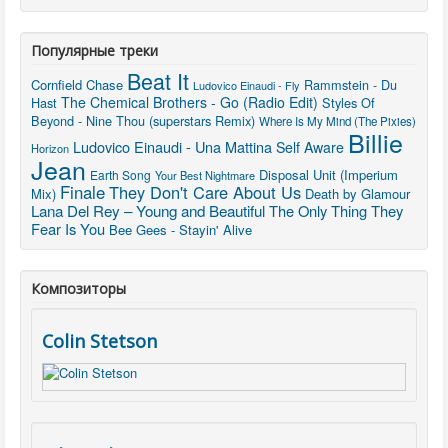
Популярные треки
Beat It
Cornfield Chase
Rammstein - Du
Ludovico Einaudi - Fly
The Chemical Brothers - Go (Radio Edit)
Hast
Styles Of
Beyond - Nine Thou (superstars Remix)
Where Is My Mind (The Pixies)
Billie
Ludovico Einaudi - Una Mattina
Self Aware
Horizon
Jean
Disposal Unit (Imperium
Earth Song
Your Best Nightmare
Finale
They Don't Care About Us
Mix)
Death by Glamour
Lana Del Rey – Young and Beautiful
The Only Thing They
Fear Is You
Bee Gees - Stayin' Alive
Композиторы
Colin Stetson