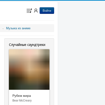
Войти
Музыка из аниме
Случайные саундтреки
Рубеж мира
Bear McCreary