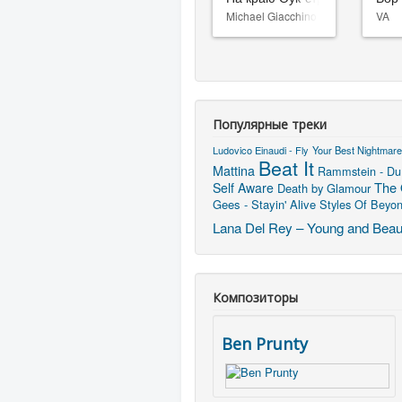
Michael Giacchino
VA
Популярные треки
Ludovico Einaudi - Fly
Your Best Nightmare
Beat It
Mattina
Rammstein - Du
The 
Self Aware
Death by Glamour
Gees - Stayin' Alive
Styles Of Beyon
Lana Del Rey – Young and Beaut
Композиторы
Ben Prunty