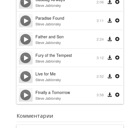
2:06
Steve Jablonsky
Paradise Found
3:11
Steve Jablonsky
Father and Son
2:24
Steve Jablonsky
Fury of the Tempest
3:12
Steve Jablonsky
Live for Me
2:52
Steve Jablonsky
Finally a Tomorrow
3:58
Steve Jablonsky
Комментарии