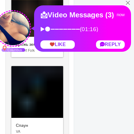
Дрожь земли
Robert Folk
Спаун
VA