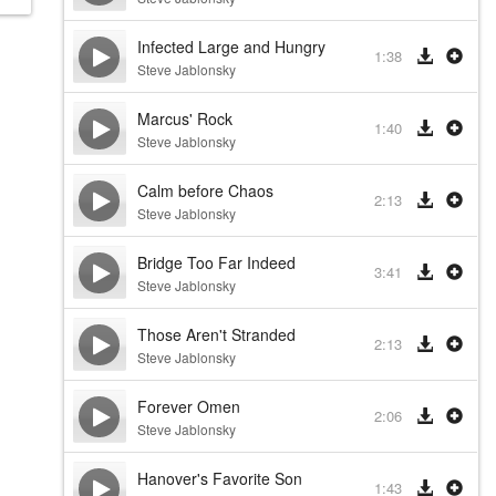
Infected Large and Hungry
1:38
Steve Jablonsky
Marcus' Rock
1:40
Steve Jablonsky
Calm before Chaos
2:13
Steve Jablonsky
Bridge Too Far Indeed
3:41
Steve Jablonsky
Those Aren't Stranded
2:13
Steve Jablonsky
Forever Omen
2:06
Steve Jablonsky
Hanover's Favorite Son
1:43