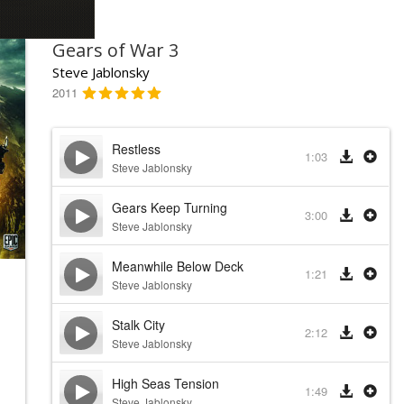
Gears of War 3
Steve Jablonsky
2011
Restless
1:03
Steve Jablonsky
Gears Keep Turning
3:00
Steve Jablonsky
Meanwhile Below Deck
1:21
Steve Jablonsky
Stalk City
2:12
Steve Jablonsky
High Seas Tension
1:49
Steve Jablonsky