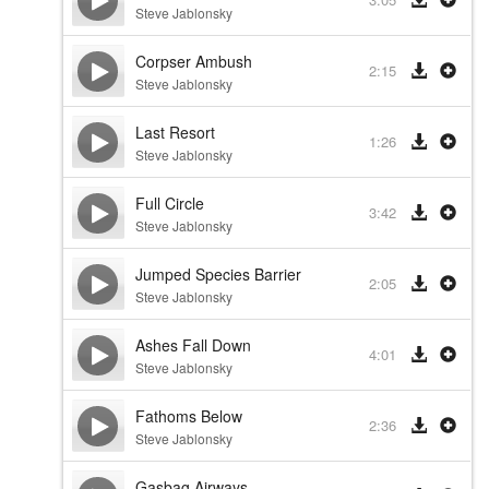
Steve Jablonsky
Corpser Ambush
2:15
Steve Jablonsky
Last Resort
1:26
Steve Jablonsky
Full Circle
3:42
Steve Jablonsky
Jumped Species Barrier
2:05
Steve Jablonsky
Ashes Fall Down
4:01
Steve Jablonsky
Fathoms Below
2:36
Steve Jablonsky
Gasbag Airways