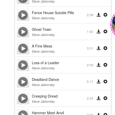
Steve Jablonsky
Fence House Suicide Pills
2:08
Steve Jablonsky
Ghost Town
1:42
Steve Jablonsky
A Fine Mess
3:31
Steve Jablonsky
Loss of a Leader
2:09
Steve Jablonsky
Deadland Dance
5:17
Steve Jablonsky
Creeping Dread
2:24
Steve Jablonsky
Hammer Meet Anvil
3:05