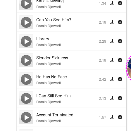
Katie's Missing
1:34
Ramin Djawadi
Can You See Him?
2:19
Ramin Djawadi
Library
2:28
Ramin Djawadi
Slender Sickness
2:19
Ramin Djawadi
He Has No Face
2:42
Ramin Djawadi
I Can Still See Him
3:13
Ramin Djawadi
Account Terminated
1:57
Ramin Djawadi