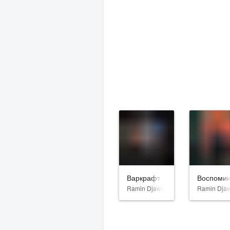
Варкрафт
Воспоми
Ramin Djawadi
Ramin Dja