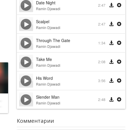
Date Night
2:47
Ramin Djawadi
Scalpel
2:47
Ramin Djawadi
Through The Gate
1:34
Ramin Djawadi
Take Me
2:08
Ramin Djawadi
His Word
3:56
Ramin Djawadi
Slender Man
2:48
нания
Ramin Djawadi
wadi
Комментарии