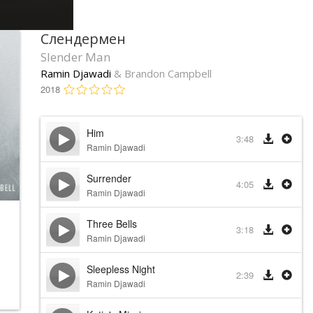
Слендермен
Slender Man
Ramin Djawadi
& Brandon Campbell
2018
Him
3:48
Ramin Djawadi
Surrender
4:05
Ramin Djawadi
Three Bells
3:18
Ramin Djawadi
Sleepless Night
2:39
Ramin Djawadi