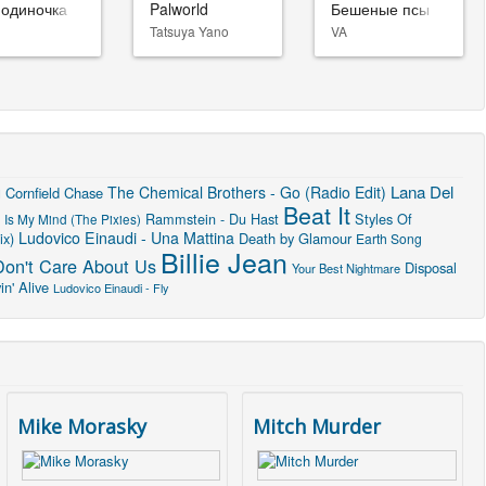
-одиночка
Palworld
Бешеные псы
Tatsuya Yano
VA
u
Lana Del
The Chemical Brothers - Go (Radio Edit)
Cornfield Chase
Beat It
Rammstein - Du Hast
Styles Of
Is My Mind (The Pixies)
Ludovico Einaudi - Una Mattina
ix)
Death by Glamour
Earth Song
Billie Jean
on't Care About Us
Disposal
Your Best Nightmare
n' Alive
Ludovico Einaudi - Fly
Mike Morasky
Mitch Murder