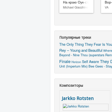
На краю Оук-стрит
Вор
Michael Giacchino
VA
Популярные треки
The Only Thing They Fear Is Yo
Rey – Young and Beautiful
Where 
Beyond - Nine Thou (superstars Rem
Finale
They D
Self Aware
Horizon
Unit (Imperium Mix)
Bee Gees - Stayi
Композиторы
Jarkko Rotsten