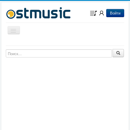
Войти
Включить/выключить навигацию
Музыка из игр
Музыка из фильмов
Музыка из мультфильмов
Музыка из сериалов
Музыка из аниме