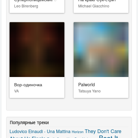
Leo Birenberg
Michael Giacchino
Вор-одиночка
Palworld
VA
Tatsuya Yano
Популярные треки
They Don't Care
Ludovico Einaudi - Una Mattina
Horizon
Beat It