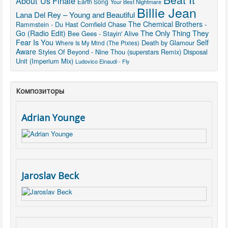
About Us
Finale
Earth Song
Your Best Nightmare
Billie Jean
Lana Del Rey – Young and Beautiful
The Chemical Brothers -
Rammstein - Du Hast
Cornfield Chase
The Only Thing They
Go (Radio Edit)
Bee Gees - Stayin' Alive
Fear Is You
Self
Death by Glamour
Where Is My Mind (The Pixies)
Aware
Styles Of Beyond - Nine Thou (superstars Remix)
Disposal
Unit (Imperium Mix)
Ludovico Einaudi - Fly
Композиторы
Adrian Younge
Jaroslav Beck