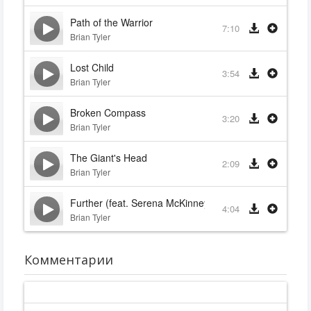
Path of the Warrior
7:10
Brian Tyler
Lost Child
3:54
Brian Tyler
Broken Compass
3:20
Brian Tyler
The Giant's Head
2:09
Brian Tyler
Further (feat. Serena McKinney)
4:04
Brian Tyler
Комментарии