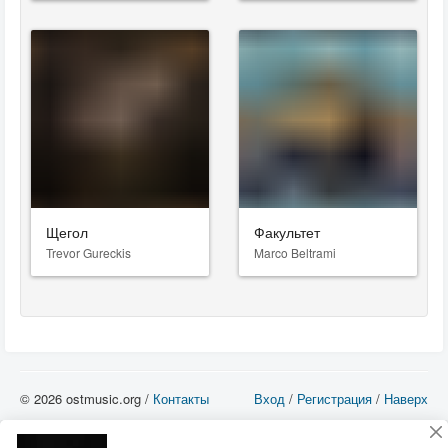
Щегол
Факультет
Trevor Gureckis
Marco Beltrami
© 2026 ostmusic.org /
Контакты
Вход
/
Регистрация
/
Наверх
Все аудио материалы являются собственностью их изготовителя (владельца
прав) и охраняются Законом «Об авторском праве и смежных правах». Вы