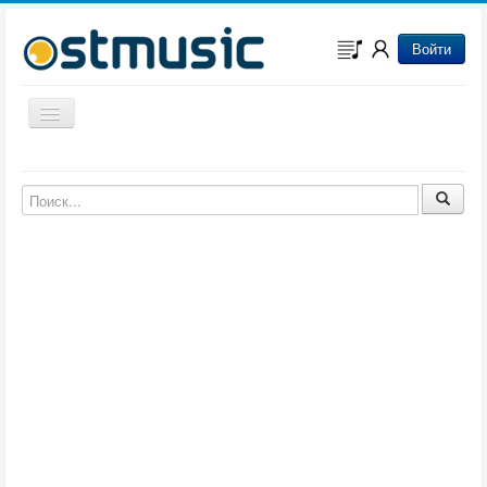
Войти
Включить/выключить навигацию
Музыка из игр
Музыка из фильмов
Музыка из мультфильмов
Музыка из сериалов
Музыка из аниме