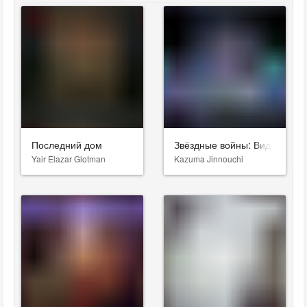
Последний дом
Звёздные войны: Видения. Д
Yair Elazar Glotman
Kazuma Jinnouchi