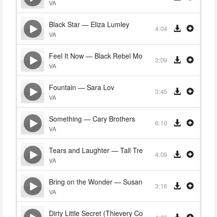
VA
Black Star — Eliza Lumley
4:04
VA
Feel It Now — Black Rebel Motorcycle Club
3:09
VA
Fountain — Sara Lov
3:45
VA
Something — Cary Brothers
6:10
VA
Tears and Laughter — Tall Tree 6Ft. Man
4:09
VA
Bring on the Wonder — Susan Enan (Featuring Sarah
3:16
VA
Dirty Little Secret (Thievery Corporation Remix) - Sar