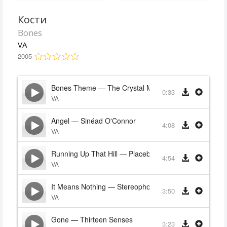
Кости
Bones
VA
2005
Bones Theme — The Crystal Method
0:33
VA
Angel — Sinéad O'Connor
4:08
VA
Running Up That Hill — Placebo
4:54
VA
It Means Nothing — Stereophonics
3:50
VA
Gone — Thirteen Senses
3:23