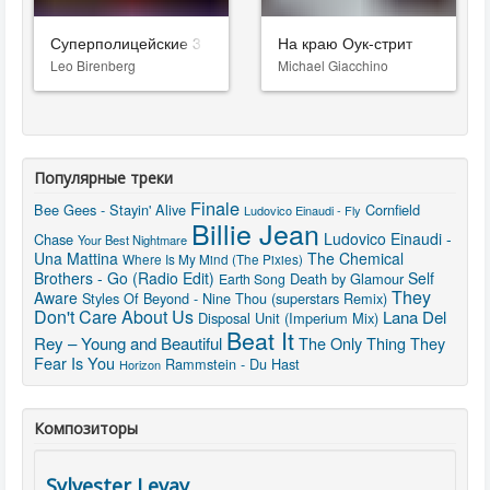
Суперполицейские 3
На краю Оук-стрит
Leo Birenberg
Michael Giacchino
Популярные треки
Finale
Bee Gees - Stayin' Alive
Cornfield
Ludovico Einaudi - Fly
Billie Jean
Ludovico Einaudi -
Chase
Your Best Nightmare
Una Mattina
The Chemical
Where Is My Mind (The Pixies)
Brothers - Go (Radio Edit)
Self
Death by Glamour
Earth Song
They
Aware
Styles Of Beyond - Nine Thou (superstars Remix)
Don't Care About Us
Lana Del
Disposal Unit (Imperium Mix)
Beat It
Rey – Young and Beautiful
The Only Thing They
Fear Is You
Rammstein - Du Hast
Horizon
Композиторы
Sylvester Levay