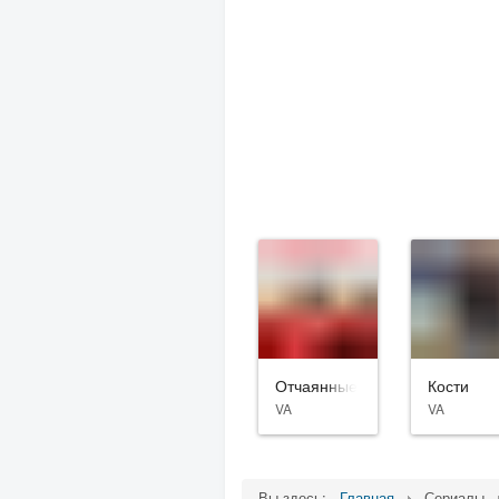
Отчаянные домохозяйки
Кости
VA
VA
Вы здесь:
Главная
Сериалы