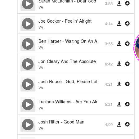
Sarah McLachlan - Dear God
3:55
VA
Joe Cocker - Feelin' Alright
4:14
VA
Ben Harper - Waiting On An Angel
3:55
VA
Jon Cleary And The Absolute Monster Gentlemen -
6:42
VA
Josh Rouse - God, Please Let Me Go Back
4:21
VA
Lucinda Williams - Are You Alright?
5:21
VA
Josh Ritter - Good Man
4:09
VA