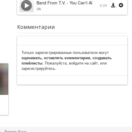
Band From T.V. - You Can't Always Get What You 
4:24
VA
Комментарии
Только зарегистрированные пользователи могут
оценивать, оставлять комментарии, создавать
плейлисты
. Пожалуйста, войдите на сайт, или
зарегистрируйтесь.
Доктор Хаус