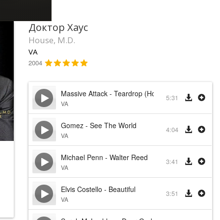
Доктор Хаус
House, M.D.
VA
2004
Massive Attack - Teardrop (House M.D. Theme So
5:31
VA
Gomez - See The World
4:04
VA
Michael Penn - Walter Reed
3:41
VA
Elvis Costello - Beautiful
3:51
VA