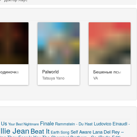
-одиночка
Palworld
Бешеные псы
Tatsuya Yano
VA
 Us
Finale
Ludovico Einaudi -
Rammstein - Du Hast
Your Best Nightmare
illie Jean
Beat It
Lana Del Rey –
Self Aware
Earth Song