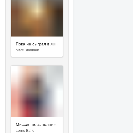
Want
Пока не сыграл в ящик
Marc Shaiman
Миссия невыполнима: Последствия
Lorne Balfe