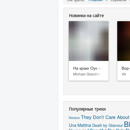
Новинки на сайте
На краю Оук-стрит
Вор
Michael Giacchino
VA
Популярные треки
They Don't Care About
Horizon
B
Una Mattina
Death by Glamour
Young and Beautiful