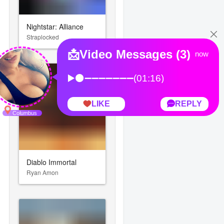
Nightstar: Alliance
Straplocked
 Got To Be More Careful
Diablo Immortal
Ryan Amon