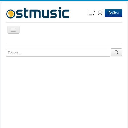
Войти
Включить/выключить навигацию
Музыка из игр
Музыка из фильмов
Музыка из мультфильмов
Музыка из сериалов
Музыка из аниме