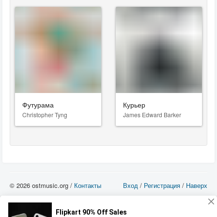
Футурама
Курьер
Christopher Tyng
James Edward Barker
© 2026 ostmusic.org /
Контакты
Вход
/
Регистрация
/
Наверх
Все аудио материалы являются собственностью их изготовителя (владельца
прав) и охраняются Законом «Об авторском праве и смежных правах». Вы
можете использовать такие материалы только в том в случае, если