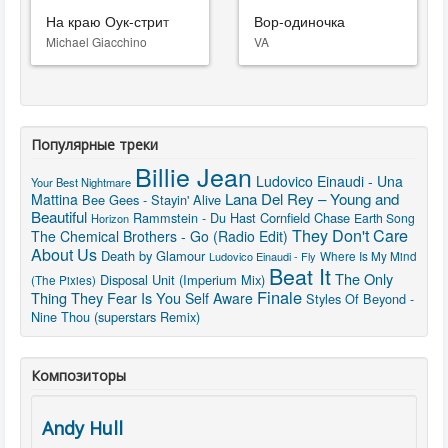
На краю Оук-стрит
Вор-одиночка
Michael Giacchino
VA
Популярные треки
Billie Jean
Ludovico Einaudi - Una
Your Best Nightmare
Lana Del Rey – Young and
Mattina
Bee Gees - Stayin' Alive
Beautiful
Rammstein - Du Hast
Cornfield Chase
Earth Song
Horizon
They Don't Care
The Chemical Brothers - Go (Radio Edit)
About Us
Death by Glamour
Where Is My Mind
Ludovico Einaudi - Fly
Beat It
The Only
Disposal Unit (Imperium Mix)
(The Pixies)
Finale
Thing They Fear Is You
Self Aware
Styles Of Beyond -
Nine Thou (superstars Remix)
Композиторы
Andy Hull