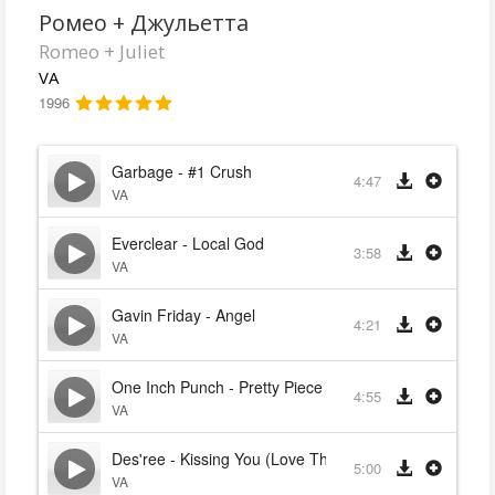
Ромео + Джульетта
Romeo + Juliet
VA
1996
Garbage - #1 Crush
4:47
VA
Everclear - Local God
3:58
VA
Gavin Friday - Angel
4:21
VA
One Inch Punch - Pretty Piece Of Flesh
4:55
VA
Des'ree - Kissing You (Love Theme From Romeo + Juli
5:00
VA