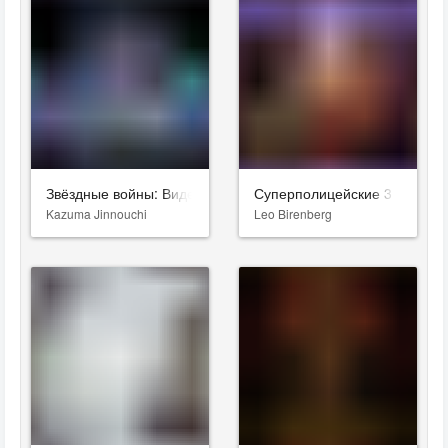
Звёздные войны: Видения. Девятый джедай
Суперполицейские 3
Kazuma Jinnouchi
Leo Birenberg