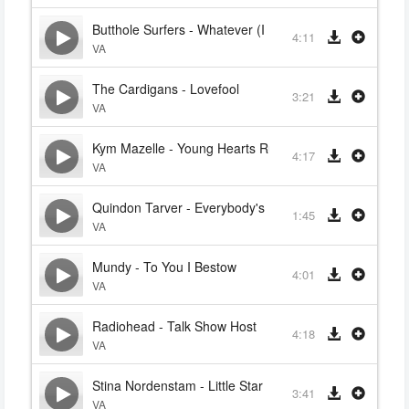
Butthole Surfers - Whatever (I Had A Dream)
4:11
VA
The Cardigans - Lovefool
3:21
VA
Kym Mazelle - Young Hearts Run Free
4:17
VA
Quindon Tarver - Everybody's Free
1:45
VA
Mundy - To You I Bestow
4:01
VA
Radiohead - Talk Show Host
4:18
VA
Stina Nordenstam - Little Star
3:41
VA