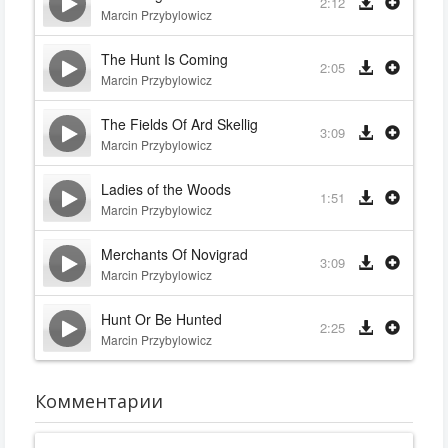
2:12
Marcin Przybylowicz
The Hunt Is Coming
2:05
Marcin Przybylowicz
The Fields Of Ard Skellig
3:09
Marcin Przybylowicz
Ladies of the Woods
1:51
Marcin Przybylowicz
Merchants Of Novigrad
3:09
Marcin Przybylowicz
Hunt Or Be Hunted
2:25
Marcin Przybylowicz
Комментарии