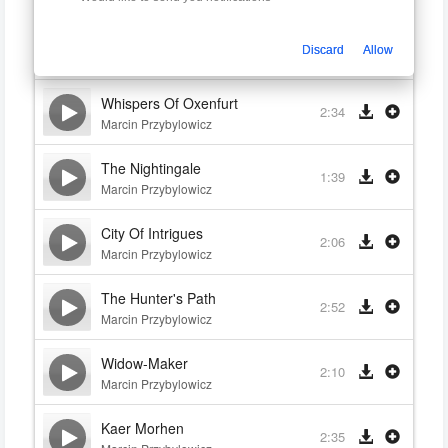
Silver For Monsters...
2:19
Discard
Allow
Marcin Przybylowicz
Whispers Of Oxenfurt
2:34
Marcin Przybylowicz
The Nightingale
1:39
Marcin Przybylowicz
City Of Intrigues
2:06
Marcin Przybylowicz
The Hunter's Path
2:52
Marcin Przybylowicz
Widow-Maker
2:10
Marcin Przybylowicz
Kaer Morhen
2:35