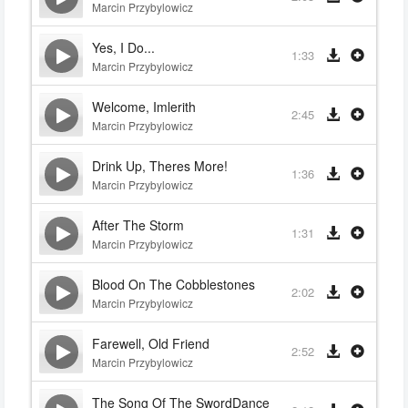
Marcin Przybylowicz
Yes, I Do...
1:33
Marcin Przybylowicz
Welcome, Imlerith
2:45
Marcin Przybylowicz
Drink Up, Theres More!
1:36
Marcin Przybylowicz
After The Storm
1:31
Marcin Przybylowicz
Blood On The Cobblestones
2:02
Marcin Przybylowicz
Farewell, Old Friend
2:52
Marcin Przybylowicz
The Song Of The SwordDancer