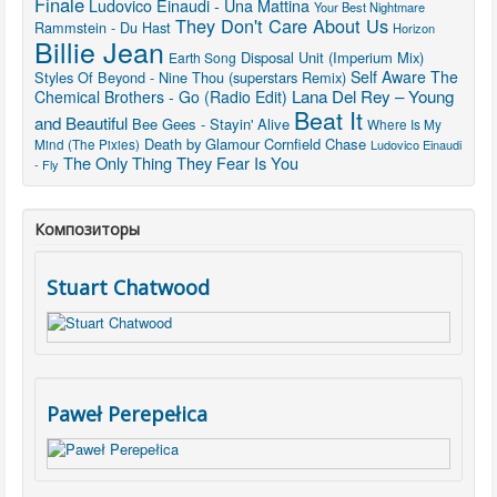
Finale
Ludovico Einaudi - Una Mattina
Your Best Nightmare
They Don't Care About Us
Rammstein - Du Hast
Horizon
Billie Jean
Disposal Unit (Imperium Mix)
Earth Song
Self Aware
The
Styles Of Beyond - Nine Thou (superstars Remix)
Lana Del Rey – Young
Chemical Brothers - Go (Radio Edit)
Beat It
and Beautiful
Bee Gees - Stayin' Alive
Where Is My
Death by Glamour
Cornfield Chase
Mind (The Pixies)
Ludovico Einaudi
The Only Thing They Fear Is You
- Fly
Композиторы
Stuart Chatwood
Paweł Perepełica