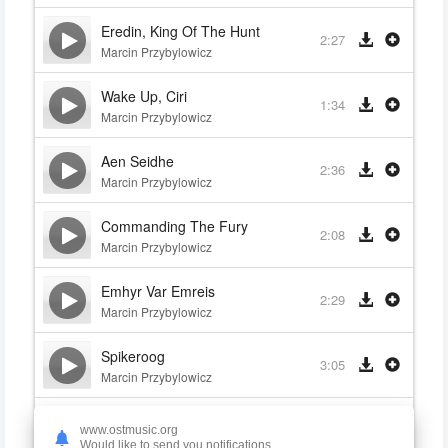
Eredin, King Of The Hunt
2:27
Marcin Przybylowicz
Wake Up, Ciri
1:34
Marcin Przybylowicz
Aen Seidhe
2:36
Marcin Przybylowicz
Commanding The Fury
2:08
Marcin Przybylowicz
Emhyr Var Emreis
2:29
Marcin Przybylowicz
Spikeroog
3:05
Marcin Przybylowicz
King Bran's Final Voyage
2:12
www.ostmusic.org
Marcin Przybylowicz
Would like to send you notifications