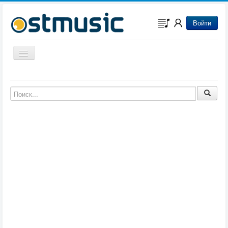
Войти
Включить/выключить навигацию
Музыка из игр
Музыка из фильмов
Музыка из мультфильмов
Музыка из сериалов
Музыка из аниме