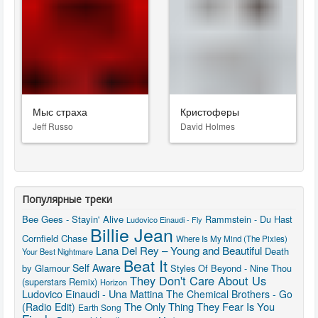
Мыс страха
Кристоферы
Jeff Russo
David Holmes
Популярные треки
Bee Gees - Stayin' Alive
Rammstein - Du Hast
Ludovico Einaudi - Fly
Billie Jean
Cornfield Chase
Where Is My Mind (The Pixies)
Lana Del Rey – Young and Beautiful
Death
Your Best Nightmare
Beat It
Self Aware
by Glamour
Styles Of Beyond - Nine Thou
They Don't Care About Us
(superstars Remix)
Horizon
Ludovico Einaudi - Una Mattina
The Chemical Brothers - Go
The Only Thing They Fear Is You
(Radio Edit)
Earth Song