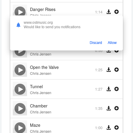
Danger Rises
1:14
Chris Jensen
www.ostmusic.org
Would like to send you notifications
Soothing Antagonist
1:28
Chris Jensen
Discard
Allow
Run
0:55
Chris Jensen
Open the Valve
1:25
Chris Jensen
Tunnel
1:27
Chris Jensen
Chamber
1:35
Chris Jensen
Maze
1:00
Chris Jensen