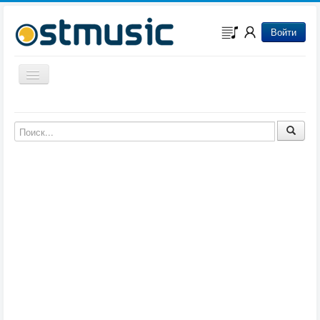
Войти
Включить/выключить навигацию
Музыка из игр
Музыка из фильмов
Музыка из мультфильмов
Музыка из сериалов
Музыка из аниме