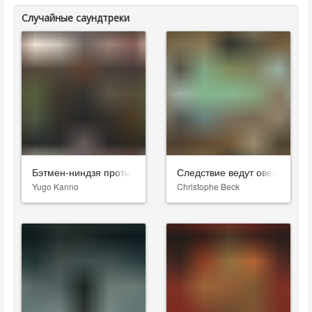
Случайные саундтреки
Бэтмен-ниндзя против Лиги якудза
Следствие ведут овечки
Yugo Kanno
Christophe Beck