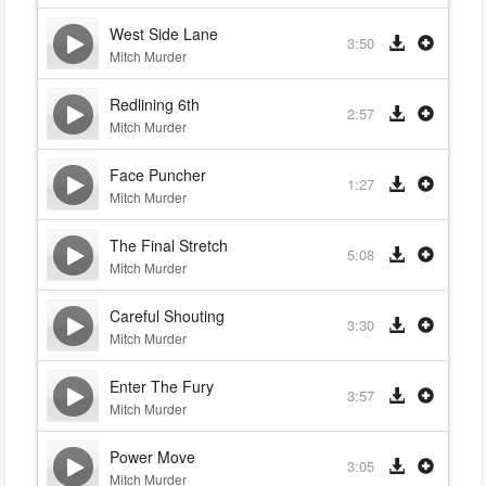
West Side Lane
3:50
Mitch Murder
Redlining 6th
2:57
Mitch Murder
Face Puncher
1:27
Mitch Murder
The Final Stretch
5:08
Mitch Murder
Careful Shouting
3:30
Mitch Murder
Enter The Fury
3:57
Mitch Murder
Power Move
3:05
Mitch Murder