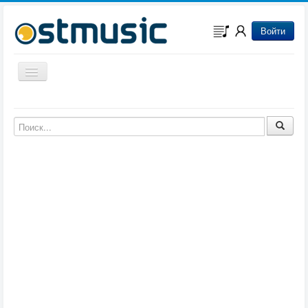
Войти
Включить/выключить навигацию
Музыка из игр
Музыка из фильмов
Музыка из мультфильмов
Музыка из сериалов
Музыка из аниме