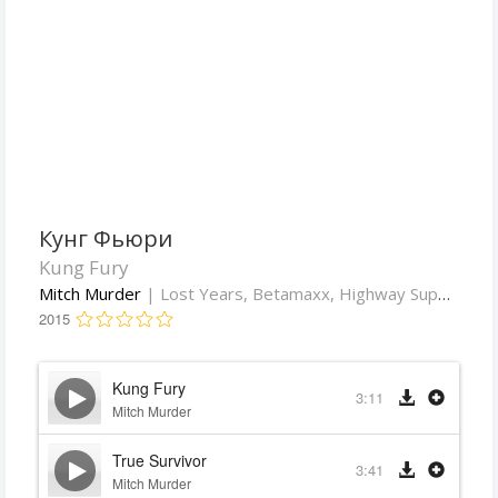
Кунг Фьюри
Kung Fury
Mitch Murder
| Lost Years, Betamaxx, Highway Superstar
2015
Kung Fury
3:11
Mitch Murder
True Survivor
3:41
Mitch Murder