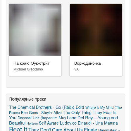
На краю Оук-стрит
Вор-одиночка
Michael Giacchino
VA
Популярные треки
The Chemical Brothers - Go (Radio Edit)
Where Is My Mind (The
The Only Thing They Fear Is
Bee Gees - Stayin' Alive
Pixies)
You
Lana Del Rey – Young and
Disposal Unit (Imperium Mix)
Beautiful
Self Aware
Ludovico Einaudi - Una Mattina
Horizon
Beat It
They Don't Care About Us
Finale
Rammstein -