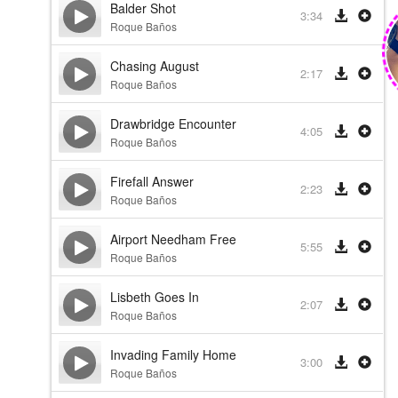
Balder Shot
3:34
Roque Baños
Chasing August
2:17
Roque Baños
Drawbridge Encounter
4:05
Roque Baños
Firefall Answer
2:23
Roque Baños
Airport Needham Free
5:55
Roque Baños
Lisbeth Goes In
2:07
хота
Roque Baños
Invading Family Home
3:00
Roque Baños