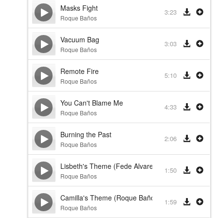
Masks Fight
3:23
Roque Baños
Vacuum Bag
3:03
Roque Baños
Remote Fire
5:10
Roque Baños
You Can't Blame Me
4:33
Roque Baños
Burning the Past
2:06
Roque Baños
Lisbeth's Theme (Fede Alvarez Plays)
1:50
Roque Baños
Camilla's Theme (Roque Baños Plays)
1:59
Roque Baños