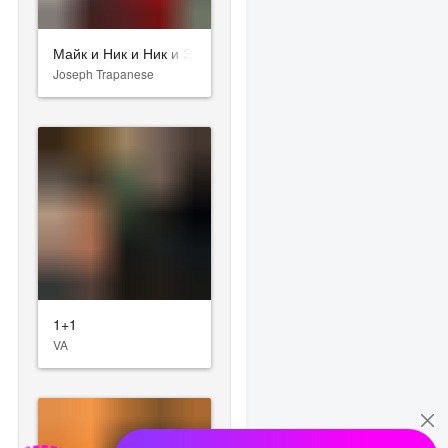
Майк и Ник и Ник и Элис
Joseph Trapanese
1+1
VA