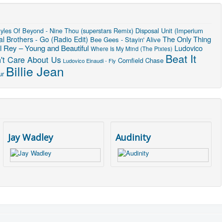
yles Of Beyond - Nine Thou (superstars Remix)
Disposal Unit (Imperium
The Only Thing
l Brothers - Go (Radio Edit)
Bee Gees - Stayin' Alive
l Rey – Young and Beautiful
Ludovico
Where Is My Mind (The Pixies)
Beat It
't Care About Us
Cornfield Chase
Ludovico Einaudi - Fly
Billie Jean
ur
Jay Wadley
Audinity