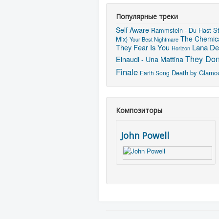
Популярные треки
Self Aware
Rammstein - Du Hast
St
The Chemica
Mix)
Your Best Nightmare
They Fear Is You
Lana De
Horizon
They Don
Einaudi - Una Mattina
Finale
Death by Glamo
Earth Song
Композиторы
John Powell