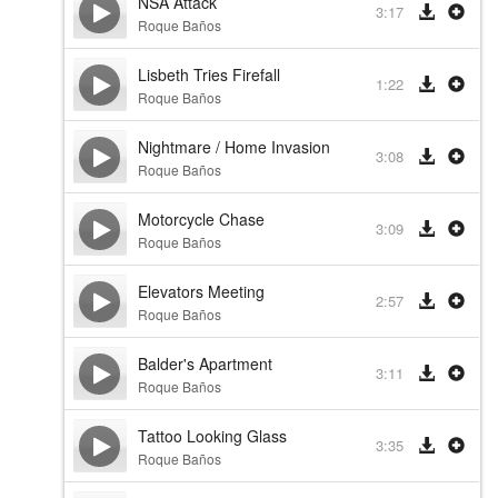
NSA Attack
3:17
Roque Baños
Lisbeth Tries Firefall
1:22
Roque Baños
Nightmare / Home Invasion
3:08
Roque Baños
Motorcycle Chase
3:09
Roque Baños
Elevators Meeting
2:57
Roque Baños
Balder's Apartment
3:11
Roque Baños
Tattoo Looking Glass
3:35
Roque Baños