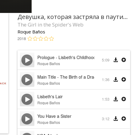
Девушка, которая застряла в паутине
The Girl in the Spider's Web
Roque Baños
2018
Prologue - Lisbeth's Childhood
5:09
Roque Baños
Main Title - The Birth of a Dragon
1:36
Roque Baños
Lisbeth's Lair
1:53
Roque Baños
You Have a Sister
3:12
Roque Baños