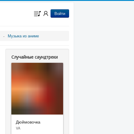
Войти
Музыка из аниме
Случайные саундтреки
Дюймовочка
VA