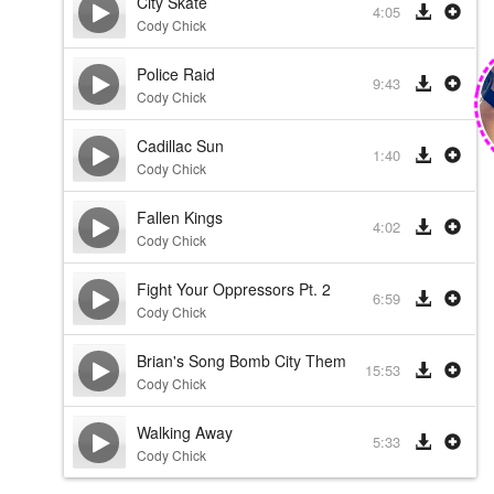
City Skate
4:05
Cody Chick
Police Raid
9:43
Cody Chick
Cadillac Sun
1:40
Cody Chick
Fallen Kings
4:02
Cody Chick
Fight Your Oppressors Pt. 2
6:59
Cody Chick
Brian's Song Bomb City Theme
15:53
Cody Chick
Walking Away
5:33
Cody Chick