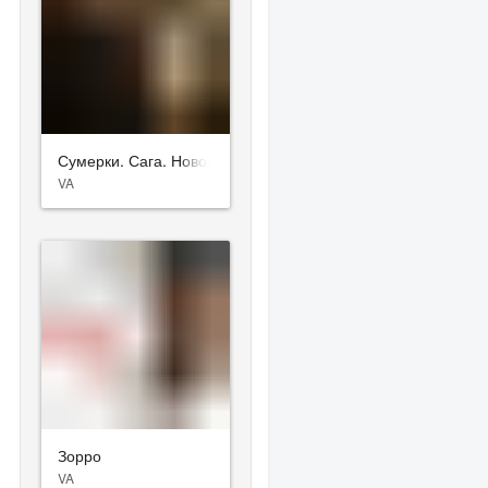
Сумерки. Сага. Новолуние
VA
Зорро
VA