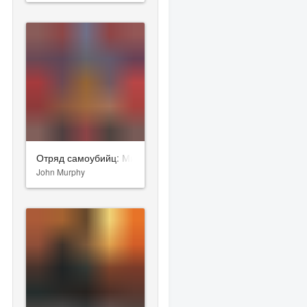
Отряд самоубийц: Миссия навылет
John Murphy