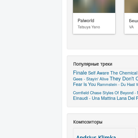
Palworld
Беш
Tatsuya Yano
VA
Популярные треки
Finale
Self Aware
The Chemical 
They Don't 
Gees - Stayin' Alive
Fear Is You
Rammstein - Du Hast
W
Cornfield Chase
Styles Of Beyond - 
Lana Del R
Einaudi - Una Mattina
Композиторы
Andrius Klimka