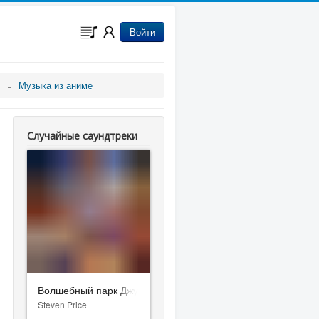
Войти
Музыка из аниме
Случайные саундтреки
Волшебный парк Джун
Steven Price