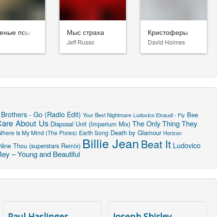
еные псы
Мыс страха
Кристоферы
Jeff Russo
David Holmes
Brothers - Go (Radio Edit)
Bee
Your Best Nightmare
Ludovico Einaudi - Fly
Care About Us
The Only Thing They
Disposal Unit (Imperium Mix)
Death by Glamour
Earth Song
here Is My Mind (The Pixies)
Horizon
Billie Jean
Beat It
Ludovico
Nine Thou (superstars Remix)
ey – Young and Beautiful
Paul Haslinger
Joseph Shirley