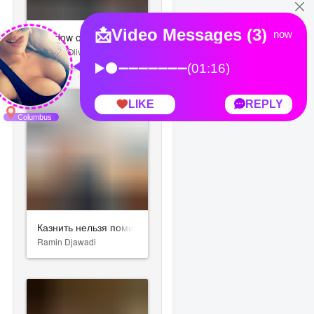
Shadow of the Tomb Raider
Brian D'Oliveira
Казнить нельзя помиловать
Ramin Djawadi