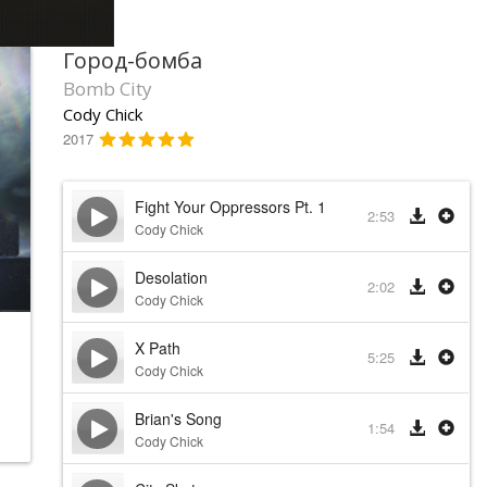
Город-бомба
Bomb City
Cody Chick
2017
Fight Your Oppressors Pt. 1
2:53
Cody Chick
Desolation
2:02
Cody Chick
X Path
5:25
Cody Chick
Brian's Song
1:54
Cody Chick