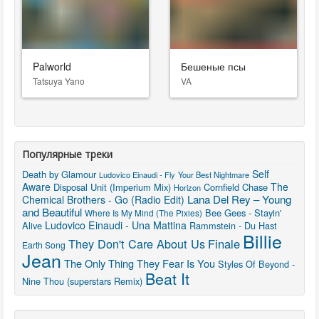
Palworld
Бешеные псы
Tatsuya Yano
VA
Популярные треки
Self
Death by Glamour
Ludovico Einaudi - Fly
Your Best Nightmare
Aware
The
Disposal Unit (Imperium Mix)
Cornfield Chase
Horizon
Lana Del Rey – Young
Chemical Brothers - Go (Radio Edit)
and Beautiful
Bee Gees - Stayin'
Where Is My Mind (The Pixies)
Ludovico Einaudi - Una Mattina
Alive
Rammstein - Du Hast
Billie
They Don't Care About Us
Finale
Earth Song
Jean
The Only Thing They Fear Is You
Styles Of Beyond -
Beat It
Nine Thou (superstars Remix)