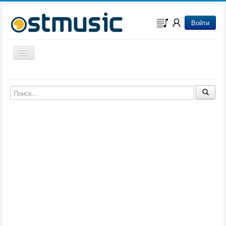
Войти
Включить/выключить навигацию
Музыка из игр
Музыка из фильмов
Музыка из мультфильмов
Музыка из сериалов
Музыка из аниме