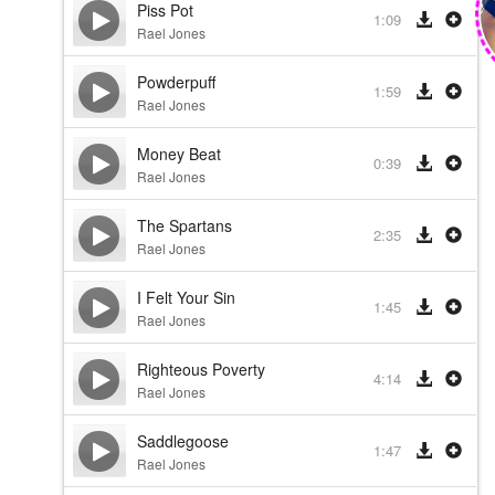
Piss Pot
1:09
Rael Jones
Powderpuff
1:59
Rael Jones
Money Beat
0:39
Rael Jones
The Spartans
2:35
Rael Jones
I Felt Your Sin
1:45
Rael Jones
Righteous Poverty
4:14
Rael Jones
Saddlegoose
1:47
Rael Jones