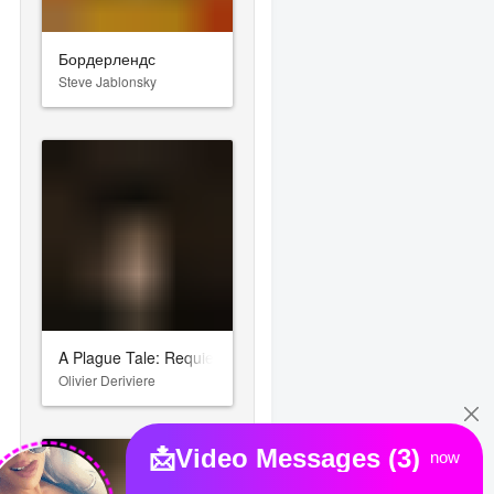
Бордерлендс
Steve Jablonsky
A Plague Tale: Requiem
Olivier Deriviere