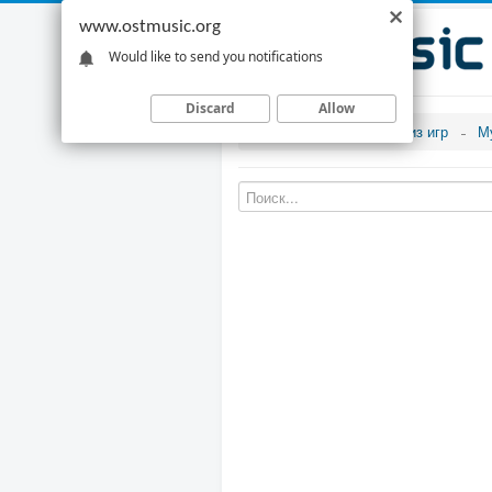
www.ostmusic.org
Would like to send you notifications
Discard
Allow
Музыка из игр
М