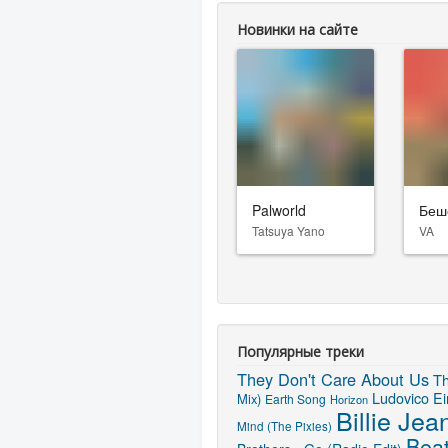
Новинки на сайте
Palworld
Беш
Tatsuya Yano
VA
Популярные треки
They Don't Care About Us
Th
Ludovico Ei
Mix)
Earth Song
Horizon
Billie Jea
Mind (The Pixies)
Beat