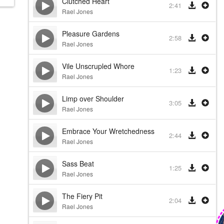
Clutched Heart
2:41
Rael Jones
Pleasure Gardens
2:58
Rael Jones
Vile Unscrupled Whore
1:23
Rael Jones
Limp over Shoulder
3:05
Rael Jones
Embrace Your Wretchedness
2:44
Rael Jones
Sass Beat
1:25
Rael Jones
The Fiery Pit
2:04
Rael Jones