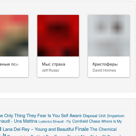
еные псы
Мыс страха
Кристоферы
Jeff Russo
David Holmes
e Only Thing They Fear Is You
Self Aware
Disposal Unit (Imperium
naudi - Una Mattina
Cornfield Chase
Ludovico Einaudi - Fly
Where Is My
n
Finale
Lana Del Rey – Young and Beautiful
The Chemical
 It