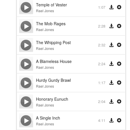
Temple of Vester
1:07
Rael Jones
The Mob Rages
2:28
Rael Jones
The Whipping Post
2:32
Rael Jones
A Blameless House
2:24
Rael Jones
Hurdy Gurdy Brawl
1:17
Rael Jones
Honorary Eunuch
2:04
Rael Jones
A Single Inch
4:11
Rael Jones