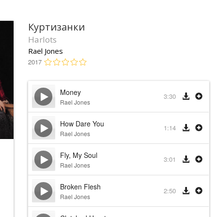
Куртизанки
Harlots
Rael Jones
2017
Money
3:30
Rael Jones
How Dare You
1:14
Rael Jones
Fly, My Soul
3:01
Rael Jones
Broken Flesh
2:50
Rael Jones