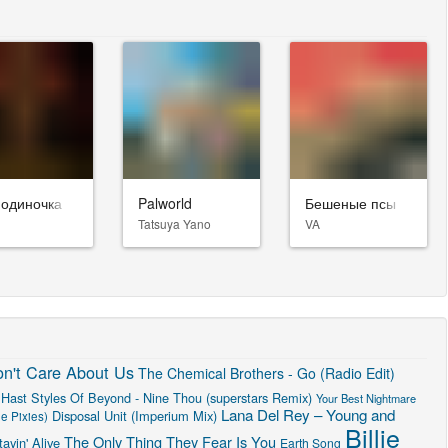
-одиночка
Palworld
Бешеные псы
Tatsuya Yano
VA
n't Care About Us
The Chemical Brothers - Go (Radio Edit)
 Hast
Styles Of Beyond - Nine Thou (superstars Remix)
Your Best Nightmare
Lana Del Rey – Young and
Disposal Unit (Imperium Mix)
e Pixies)
Billie
The Only Thing They Fear Is You
ayin' Alive
Earth Song