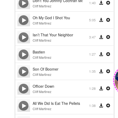
Don't You Johnny Cochran Me
1:40
Cliff Martinez
Oh My God I Shot You
5:05
Cliff Martinez
Isn’t That Your Neighbor
3:47
Cliff Martinez
Bastien
1:27
Cliff Martinez
Son Of Boomer
1:35
Cliff Martinez
Officer Down
1:28
Cliff Martinez
All We Did Is Eat The Pellets
1:38
Cliff Martinez