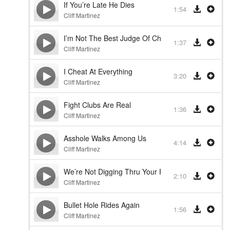
If You’re Late He Dies
1:54
Cliff Martinez
I’m Not The Best Judge Of Chemistry
1:37
Cliff Martinez
I Cheat At Everything
3:20
Cliff Martinez
Fight Clubs Are Real
1:36
Cliff Martinez
Asshole Walks Among Us
4:14
Cliff Martinez
We’re Not Digging Thru Your Feces
2:10
Cliff Martinez
Bullet Hole Rides Again
1:56
Cliff Martinez