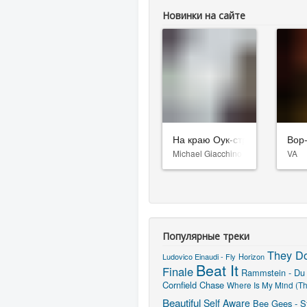
Новинки на сайте
На краю Оук-стрит
Вор
Michael Giacchino
VA
Популярные треки
They Do
Ludovico Einaudi - Fly
Horizon
Beat It
Finale
Rammstein - Du
Cornfield Chase
Where Is My Mind (Th
Beautiful
Self Aware
Bee Gees - St