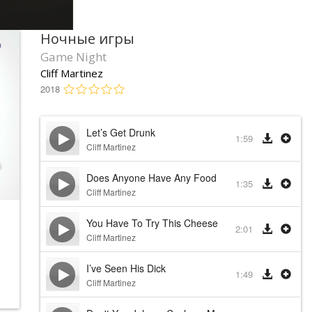
Ночные игры
Game Night
Cliff Martinez
2018
Let’s Get Drunk
1:59
Cliff Martinez
Does Anyone Have Any Food Allergies
1:35
Cliff Martinez
You Have To Try This Cheese
2:01
Cliff Martinez
I’ve Seen His Dick
1:49
Cliff Martinez