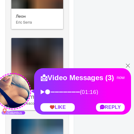
Леон
Eric Serra
Веном: Последний танец
Dan Deacon