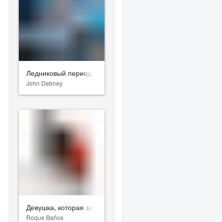
Ледниковый период: Столкновение неизбежно
John Debney
Девушка, которая застряла в паутине
Roque Baños