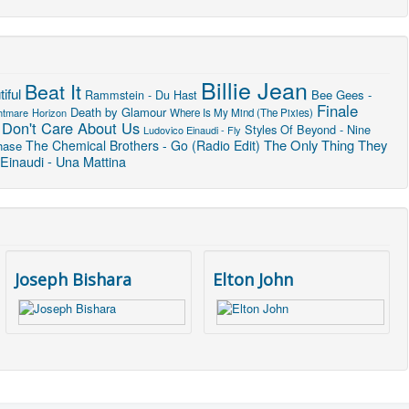
Billie Jean
Beat It
iful
Rammstein - Du Hast
Bee Gees -
Finale
Death by Glamour
htmare
Horizon
Where Is My Mind (The Pixies)
 Don't Care About Us
Styles Of Beyond - Nine
Ludovico Einaudi - Fly
The Only Thing They
The Chemical Brothers - Go (Radio Edit)
hase
Einaudi - Una Mattina
Joseph Bishara
Elton John