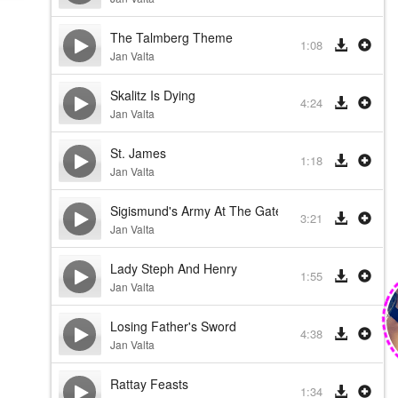
The Talmberg Theme
1:08
Jan Valta
Skalitz Is Dying
4:24
Jan Valta
St. James
1:18
Jan Valta
Sigismund's Army At The Gates
3:21
Jan Valta
Lady Steph And Henry
1:55
Jan Valta
Losing Father's Sword
4:38
Jan Valta
Rattay Feasts
1:34