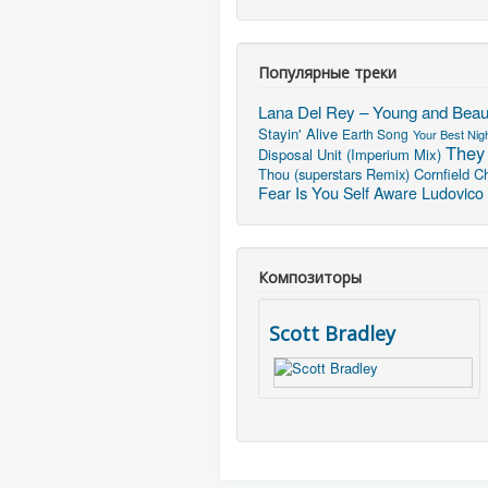
Популярные треки
Lana Del Rey – Young and Beaut
Stayin' Alive
Earth Song
Your Best Nig
They
Disposal Unit (Imperium Mix)
Thou (superstars Remix)
Cornfield C
Fear Is You
Ludovico 
Self Aware
Композиторы
Scott Bradley