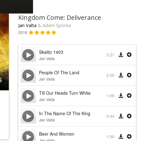
Kingdom Come: Deliverance
Jan Valta
& Adam Sporka
2018
Skalitz 1403
2:21
Jan Valta
People Of The Land
2:00
Jan Valta
Till Our Heads Turn White
1:09
Jan Valta
In The Name Of The King
0:44
Jan Valta
Beer And Women
1:50
Jan Valta