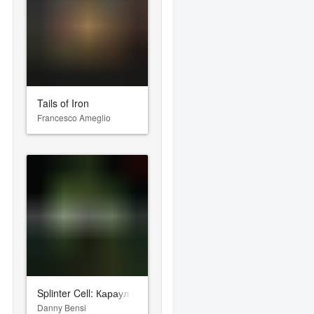
Tails of Iron
Francesco Ameglio
Splinter Cell: Караул смерти
Danny Bensi