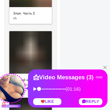
Злая. Часть 2
VA
Черный клановец
Terence Blanchard