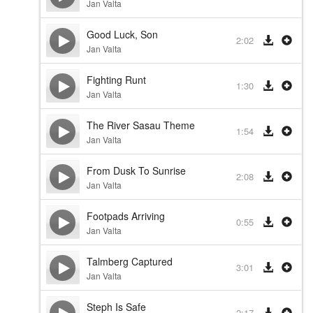
Jan Valta
Good Luck, Son
2:02
Jan Valta
Fighting Runt
1:30
Jan Valta
The River Sasau Theme
1:54
Jan Valta
From Dusk To Sunrise
2:08
Jan Valta
Footpads Arriving
0:55
Jan Valta
Talmberg Captured
3:01
Jan Valta
Steph Is Safe
2:17