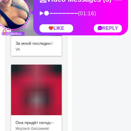
За мной последний танец
VA
Она придёт сегодня ночью
Wojciech Golczewski