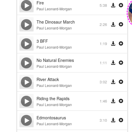
Fire
5:38
Paul Leonard-Morgan
The Dinosaur March
2:26
Paul Leonard-Morgan
3 BFF
1:19
Paul Leonard-Morgan
No Natural Enemies
1:11
Paul Leonard-Morgan
River Attack
3:02
Paul Leonard-Morgan
Riding the Rapids
1:46
Paul Leonard-Morgan
Edmontosaurus
3:10
Paul Leonard-Morgan