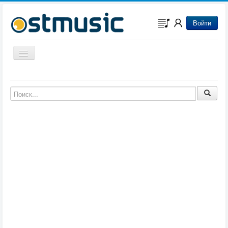
Войти
Включить/выключить навигацию
Музыка из игр
Музыка из фильмов
Музыка из мультфильмов
Музыка из сериалов
Музыка из аниме