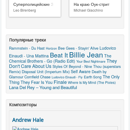
Суперполицейские 3
На краю Оук-стрит
Leo Birenberg
Michael Giacchino
Популярные треки
Ludovico
Rammstein - Du Hast
Bee Gees - Stayin' Alive
Horizon
Billie Jean
Beat It
Einaudi - Una Mattina
The
They
Chemical Brothers - Go (Radio Edit)
Your Best Nightmare
Don't Care About Us
Styles Of Beyond - Nine Thou (superstars
Self Aware
Remix)
Disposal Unit (Imperium Mix)
Death by
The Only
Glamour
Cornfield Chase
Earth Song
Ludovico Einaudi - Fly
Finale
Thing They Fear Is You
Where Is My Mind (The Pixies)
Lana Del Rey – Young and Beautiful
Композиторы
Andrew Hale