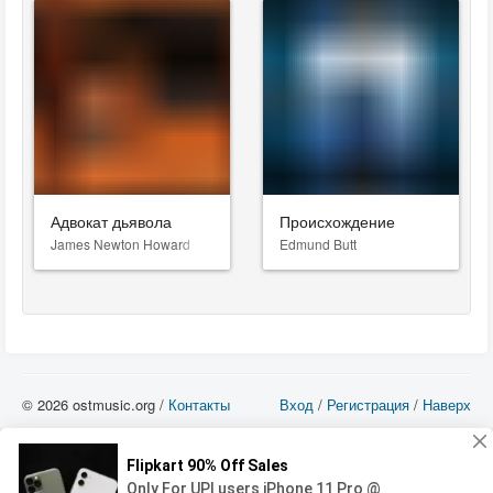
Адвокат дьявола
Происхождение
James Newton Howard
Edmund Butt
© 2026 ostmusic.org /
Контакты
Вход
/
Регистрация
/
Наверх
Все аудио материалы являются собственностью их изготовителя (владельца
прав) и охраняются Законом «Об авторском праве и смежных правах». Вы
можете использовать такие материалы только в том в случае, если