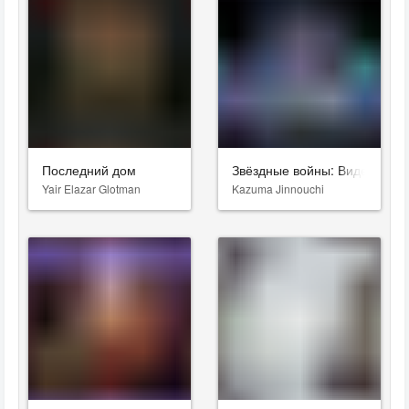
Последний дом
Звёздные войны: Видения. Д
Yair Elazar Glotman
Kazuma Jinnouchi