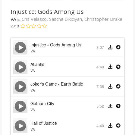
Injustice: Gods Among Us
VA
& Cris Velasco, Sascha Dikiciyan, Christopher Drake
2013
Injustice - Gods Among Us
3:07
VA
Atlantis
4:40
VA
Joker's Game - Earth Battle
7:38
VA
Gotham City
5:52
VA
Hall of Justice
4:40
VA