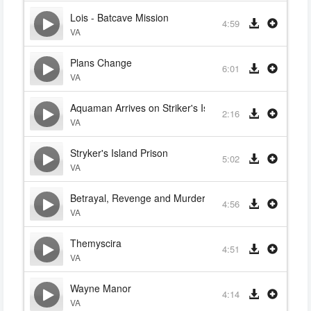
Lois - Batcave Mission
4:59
VA
Plans Change
6:01
VA
Aquaman Arrives on Striker's Island
2:16
VA
Stryker's Island Prison
5:02
VA
Betrayal, Revenge and Murder
4:56
VA
Themyscira
4:51
VA
Wayne Manor
4:14
VA