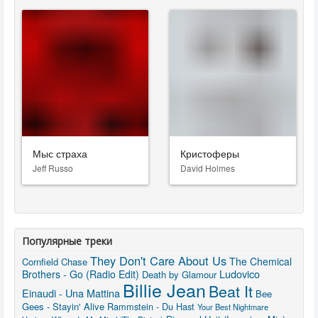
Мыс страха
Кристоферы
Jeff Russo
David Holmes
Популярные треки
They Don't Care About Us
The Chemical
Cornfield Chase
Ludovico
Brothers - Go (Radio Edit)
Death by Glamour
Billie Jean
Beat It
Einaudi - Una Mattina
Bee
Gees - Stayin' Alive
Rammstein - Du Hast
Your Best Nightmare