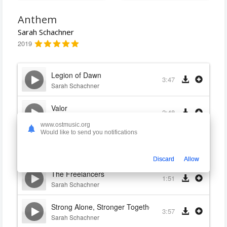
Anthem
Sarah Schachner
2019
Legion of Dawn
3:47
Sarah Schachner
Valor
2:48
Sarah Schachner
www.ostmusic.org
Would like to send you notifications
The Anthem Of Creation
2:41
Sarah Schachner
Discard
Allow
The Freelancers
1:51
Sarah Schachner
Strong Alone, Stronger Together
3:57
Sarah Schachner