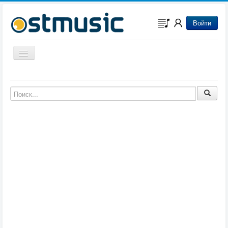
Войти
Включить/выключить навигацию
Музыка из игр
Музыка из фильмов
Музыка из мультфильмов
Музыка из сериалов
Музыка из аниме