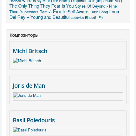
Disposal Unit (Imperium Mix)
Horizon
Where Is My Mind (The Pixies)
The Only Thing They Fear Is You
Styles Of Beyond - Nine
Finale
Lana
Self Aware
Thou (superstars Remix)
Earth Song
Del Rey – Young and Beautiful
Ludovico Einaudi - Fly
Композиторы
Michl Britsch
Joris de Man
Basil Poledouris