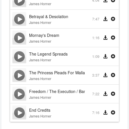
4:04
James Horner
Betrayal & Desolation
7:47
James Horner
Mornay's Dream
1:16
James Horner
The Legend Spreads
1:09
James Horner
The Princess Pleads For Wallace's Life
3:37
James Horner
Freedom / The Execution / Bannockburn
7:22
James Horner
End Credits
7:16
James Horner