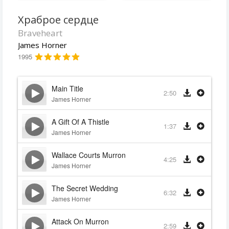
Храброе сердце
Braveheart
James Horner
1995
Main Title
2:50
James Horner
A Gift Of A Thistle
1:37
James Horner
Wallace Courts Murron
4:25
James Horner
The Secret Wedding
6:32
James Horner
Attack On Murron
2:59