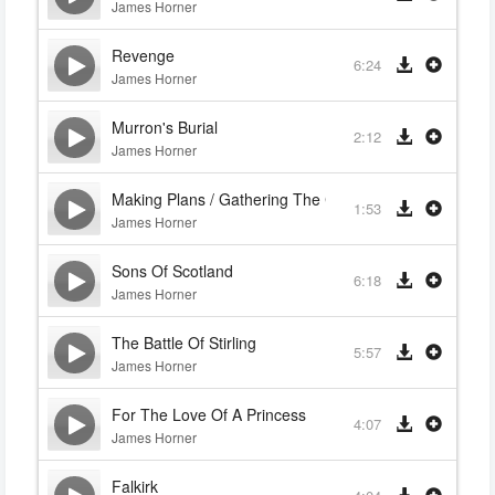
James Horner
Revenge
6:24
James Horner
Murron's Burial
2:12
James Horner
Making Plans / Gathering The Clans
1:53
James Horner
Sons Of Scotland
6:18
James Horner
The Battle Of Stirling
5:57
James Horner
For The Love Of A Princess
4:07
James Horner
Falkirk