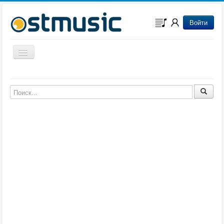
Войти
Включить/выключить навигацию
Музыка из игр
Музыка из фильмов
Музыка из мультфильмов
Музыка из сериалов
Музыка из аниме