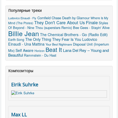
Популярные треки
Cornfield Chase
Death by Glamour
Ludovico Einaudi - Fly
Where Is My
They Don't Care About Us
Finale
Styles
Mind (The Pixies)
Of Beyond - Nine Thou (superstars Remix)
Bee Gees - Stayin' Alive
Billie Jean
The Chemical Brothers - Go (Radio Edit)
The Only Thing They Fear Is You
Ludovico
Earth Song
Einaudi - Una Mattina
Disposal Unit (Imperium
Your Best Nightmare
Beat It
Lana Del Rey – Young and
Self Aware
Mix)
Horizon
Beautiful
Rammstein - Du Hast
Композиторы
Eirik Suhrke
Max LL