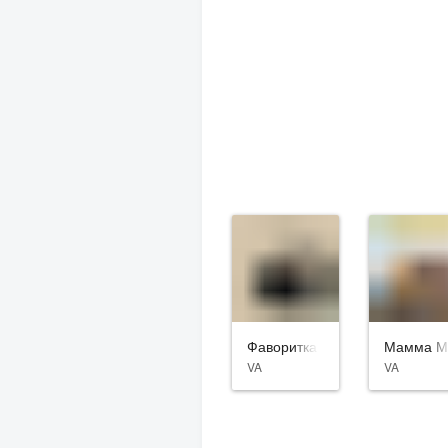
Фаворитка
Мамма Ми
VA
VA