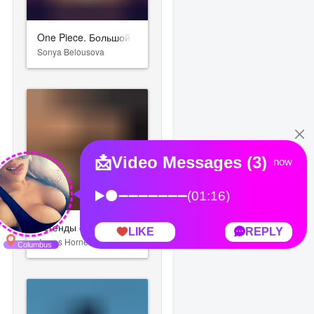
One Piece. Большой куш
Sonya Belousova
Легенды осени
James Horner