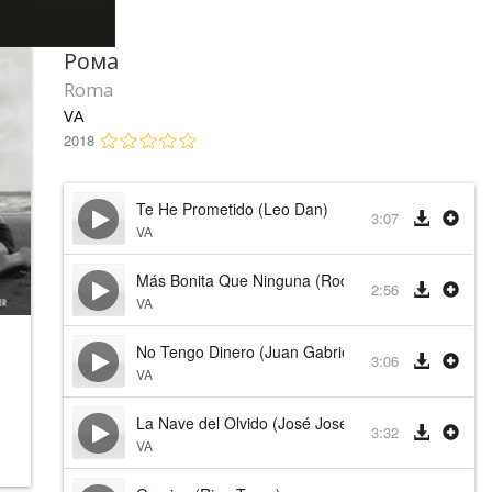
Рома
Roma
VA
2018
Te He Prometido (Leo Dan)
3:07
VA
Más Bonita Que Ninguna (Rocío Dúrcal)
2:56
VA
No Tengo Dinero (Juan Gabriel)
3:06
VA
La Nave del Olvido (José José)
3:32
VA