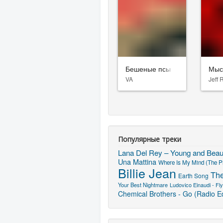
Бешеные псы
Мыс
VA
Jeff 
Популярные треки
Lana Del Rey – Young and Beaut
Una Mattina
Where Is My Mind (The Pi
Billie Jean
The
Earth Song
Your Best Nightmare
Ludovico Einaudi - Fly
Chemical Brothers - Go (Radio Ed