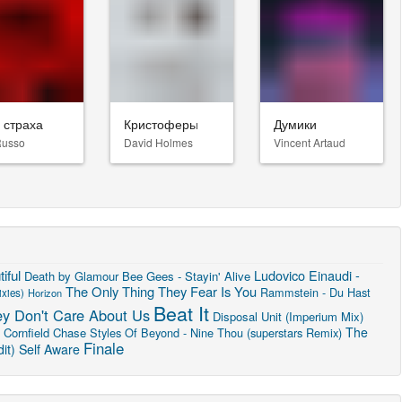
 страха
Кристоферы
Думики
Russo
David Holmes
Vincent Artaud
iful
Ludovico Einaudi -
Death by Glamour
Bee Gees - Stayin' Alive
The Only Thing They Fear Is You
Rammstein - Du Hast
xies)
Horizon
Beat It
y Don't Care About Us
Disposal Unit (Imperium Mix)
The
Cornfield Chase
Styles Of Beyond - Nine Thou (superstars Remix)
Finale
it)
Self Aware