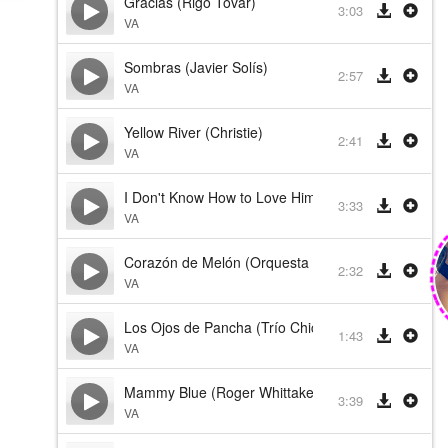
Gracias (Rigo Tovar)
3:03
VA
Sombras (Javier Solís)
2:57
VA
Yellow River (Christie)
2:41
VA
I Don't Know How to Love Him (Yvonne Elliman)
3:33
VA
Corazón de Melón (Orquesta Pérez Prado)
2:32
VA
Los Ojos de Pancha (Trío Chicontepec)
1:43
VA
Mammy Blue (Roger Whittaker)
3:39
VA