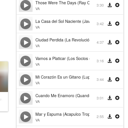
Those Were The Days (Ray Conniff & The Singers)
3:30
VA
La Casa del Sol Naciente (Javier Bátiz)
3:42
VA
Ciudad Perdida (La Revolución de Emiliano Zapata
4:37
VA
Vamos a Platicar (Los Socios del Ritmo)
3:16
VA
Mi Corazón Es un Gitano (Lupita D'Alessio)
3:44
VA
Cuando Me Enamoro (Quando M'Innamoro) (Angél
3:01
а! 2
VA
Mar y Espuma (Acapulco Tropical)
2:55
VA