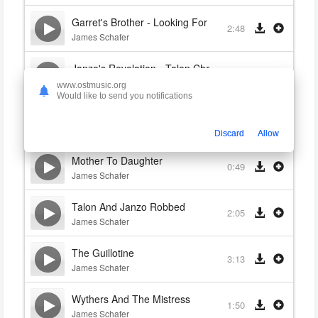
Garret's Brother - Looking For Gwynn
2:48
James Schafer
Janzo's Revelation - Talon Chases Demon
1:24
James Schafer
www.ostmusic.org
Would like to send you notifications
Drunken Jig - The Worm
2:41
James Schafer
Discard
Allow
Mother To Daughter
0:49
James Schafer
Talon And Janzo Robbed
2:05
James Schafer
The Guillotine
3:13
James Schafer
Wythers And The Mistress
1:50
James Schafer