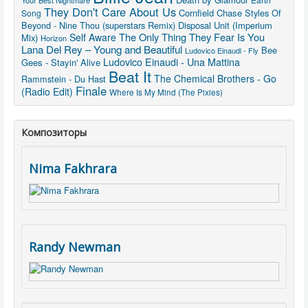
Your Best Nightmare
They Don't Care About Us
Cornfield Chase
Styles Of
Song
Beyond - Nine Thou (superstars Remix)
Disposal Unit (Imperium
The Only Thing They Fear Is You
Self Aware
Mix)
Horizon
Lana Del Rey – Young and Beautiful
Bee
Ludovico Einaudi - Fly
Ludovico Einaudi - Una Mattina
Gees - Stayin' Alive
Beat It
The Chemical Brothers - Go
Rammstein - Du Hast
Finale
(Radio Edit)
Where Is My Mind (The Pixies)
Композиторы
Nima Fakhrara
Randy Newman