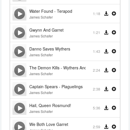
Water Found - Terapod
1:18
James Schafer
Gwynn And Garret
1:21
James Schafer
Danno Saves Wythers
1:43
James Schafer
The Demon Kills - Wythers And Danno Sneaking
2:24
James Schafer
Captain Spears - Plaguelings
2:38
James Schafer
Hail, Queen Rosmund!
5:36
James Schafer
We Both Love Garret
2:59