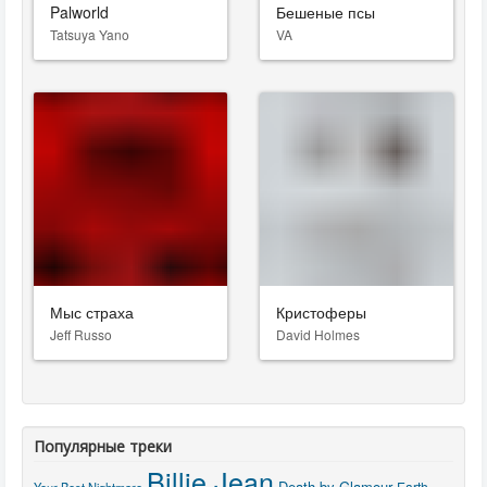
Palworld
Бешеные псы
Tatsuya Yano
VA
Мыс страха
Кристоферы
Jeff Russo
David Holmes
Популярные треки
Billie Jean
Death by Glamour
Earth