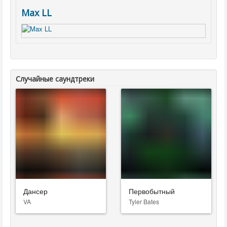
Max LL
Случайные саундтреки
Дансер
Первобытный
VA
Tyler Bates