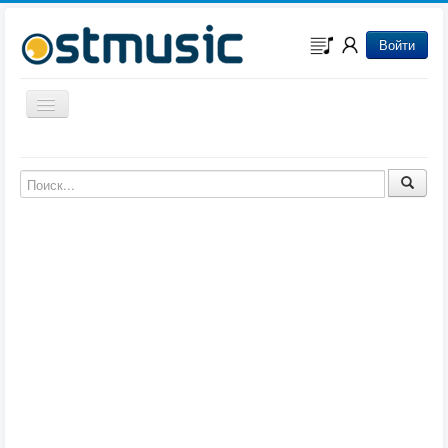
Войти
Включить/выключить навигацию
Музыка из игр
Музыка из фильмов
Музыка из мультфильмов
Музыка из сериалов
Музыка из аниме