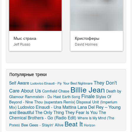
Мыс страха
Кристоферы
Jeff Russo
David Holmes
Популярные треки
They Don't
Self Aware
Ludovico Einaudi - Fly
Your Best Nightmare
Billie Jean
Care About Us
Cornfield Chase
Death by
Finale
Glamour
Rammstein - Du Hast
Styles Of
Earth Song
Beyond - Nine Thou (superstars Remix)
Disposal Unit (Imperium
Ludovico Einaudi - Una Mattina
Lana Del Rey – Young
Mix)
and Beautiful
The Only Thing They Fear Is You
The
Chemical Brothers - Go (Radio Edit)
Where Is My Mind (The
Beat It
Bee Gees - Stayin' Alive
Pixies)
Horizon