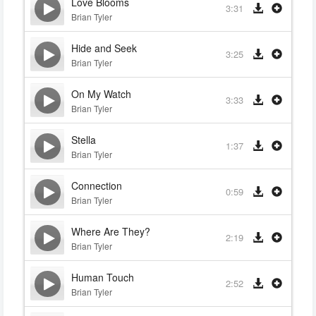
Love Blooms
3:31
Brian Tyler
Hide and Seek
3:25
Brian Tyler
On My Watch
3:33
Brian Tyler
Stella
1:37
Brian Tyler
Connection
0:59
Brian Tyler
Where Are They?
2:19
Brian Tyler
Human Touch
2:52
Brian Tyler