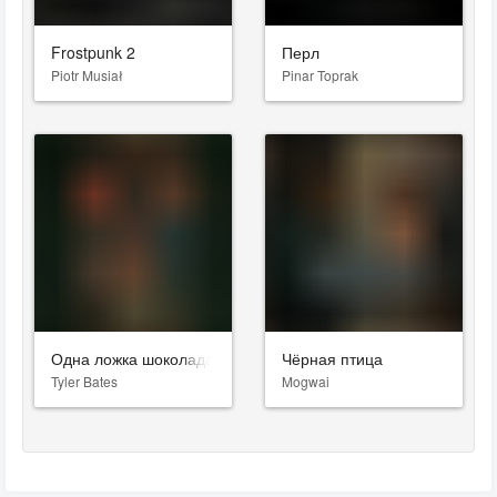
Frostpunk 2
Перл
Piotr Musiał
Pinar Toprak
Одна ложка шоколада
Чёрная птица
Tyler Bates
Mogwai