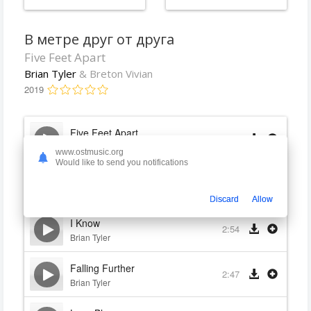
В метре друг от друга
Five Feet Apart
Brian Tyler
& Breton Vivian
2019
Five Feet Apart
2:54
Brian Tyler
www.ostmusic.org
Would like to send you notifications
Hello World
1:51
Brian Tyler
Discard
Allow
I Know
2:54
Brian Tyler
Falling Further
2:47
Brian Tyler