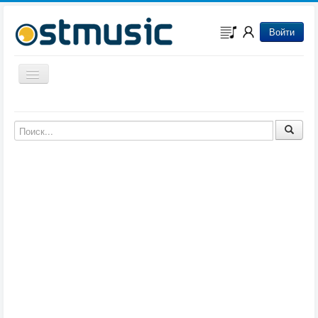
Войти
Включить/выключить навигацию
Музыка из игр
Музыка из фильмов
Музыка из мультфильмов
Музыка из сериалов
Музыка из аниме