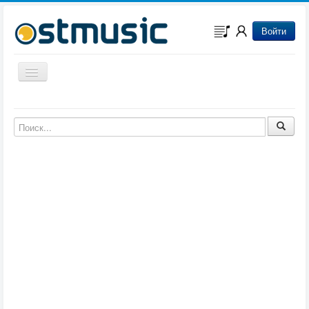
Войти
Включить/выключить навигацию
Музыка из игр
Музыка из фильмов
Музыка из мультфильмов
Музыка из сериалов
Музыка из аниме