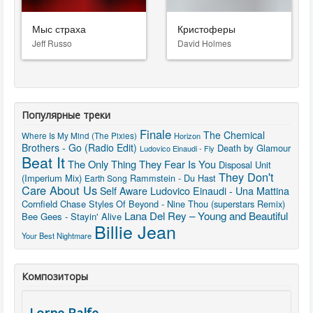
Мыс страха
Кристоферы
Jeff Russo
David Holmes
Популярные треки
Finale
The Chemical
Where Is My Mind (The Pixies)
Horizon
Brothers - Go (Radio Edit)
Death by Glamour
Ludovico Einaudi - Fly
Beat It
The Only Thing They Fear Is You
Disposal Unit
They Don't
(Imperium Mix)
Rammstein - Du Hast
Earth Song
Care About Us
Ludovico Einaudi - Una Mattina
Self Aware
Cornfield Chase
Styles Of Beyond - Nine Thou (superstars Remix)
Lana Del Rey – Young and Beautiful
Bee Gees - Stayin' Alive
Billie Jean
Your Best Nightmare
Композиторы