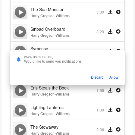
The Sea Monster
3:30
Harry Gregson-Williams
Sinbad Overboard
3:29
Harry Gregson-Williams
Syracuse
1:18
Harry Gregson-Williams
www.ostmusic.org
Would like to send you notifications
Proteus Proposes
1:13
Harry Gregson-Williams
Discard
Allow
Eris Steals the Book
1:55
Harry Gregson-Williams
Lighting Lanterns
1:30
Harry Gregson-Williams
The Stowaway
2:36
Harry Gregson-Williams