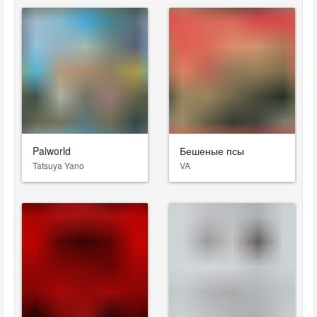
Palworld
Бешеные псы
Tatsuya Yano
VA