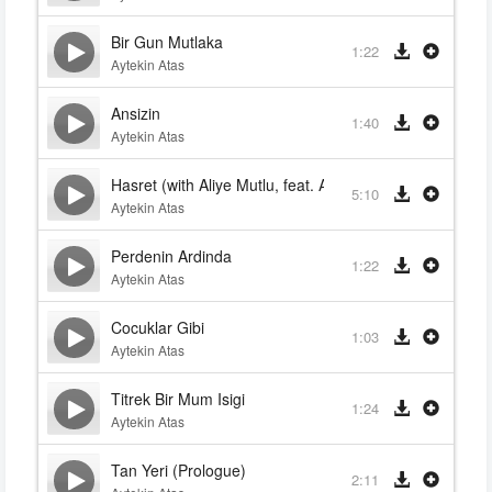
Bir Gun Mutlaka
1:22
Aytekin Atas
Ansizin
1:40
Aytekin Atas
Hasret (with Aliye Mutlu, feat. Aliye Mutlu)
5:10
Aytekin Atas
Perdenin Ardinda
1:22
Aytekin Atas
Cocuklar Gibi
1:03
Aytekin Atas
Titrek Bir Mum Isigi
1:24
Aytekin Atas
Tan Yeri (Prologue)
2:11