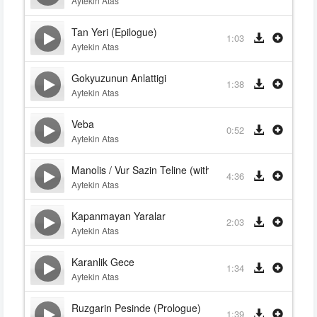
Aytekin Atas
Tan Yeri (Epilogue)
1:03
Aytekin Atas
Gokyuzunun Anlattigi
1:38
Aytekin Atas
Veba
0:52
Aytekin Atas
Manolis / Vur Sazin Teline (with Aliye Mutlu, feat. Aliye
4:36
Aytekin Atas
Kapanmayan Yaralar
2:03
Aytekin Atas
Karanlik Gece
1:34
Aytekin Atas
Ruzgarin Pesinde (Prologue)
1:39