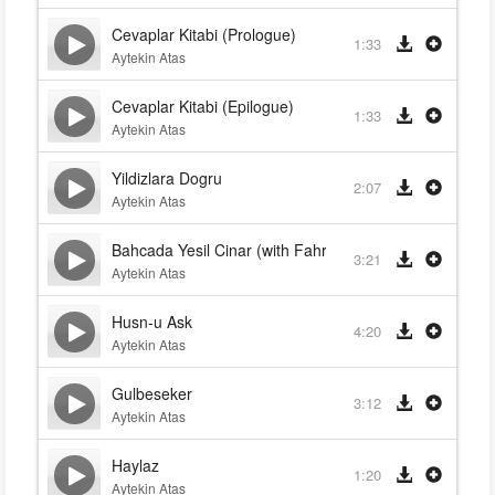
Cevaplar Kitabi (Prologue)
1:33
Aytekin Atas
Cevaplar Kitabi (Epilogue)
1:33
Aytekin Atas
Yildizlara Dogru
2:07
Aytekin Atas
Bahcada Yesil Cinar (with Fahriye Evcen, feat. Fahriy
3:21
Aytekin Atas
Husn-u Ask
4:20
Aytekin Atas
Gulbeseker
3:12
Aytekin Atas
Haylaz
1:20
Aytekin Atas