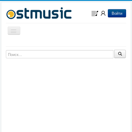
Войти
Включить/выключить навигацию
Музыка из игр
Музыка из фильмов
Музыка из мультфильмов
Музыка из сериалов
Музыка из аниме