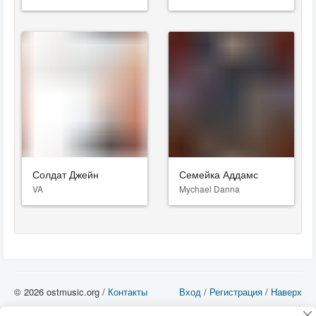
Солдат Джейн
Семейка Аддамс
VA
Mychael Danna
© 2026 ostmusic.org /
Контакты
Вход
/
Регистрация
/
Наверх
Все аудио материалы являются собственностью их изготовителя (владельца