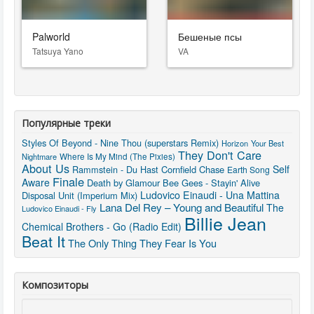
Palworld
Бешеные псы
Tatsuya Yano
VA
Популярные треки
Styles Of Beyond - Nine Thou (superstars Remix)
Horizon
Your Best
They Don't Care
Nightmare
Where Is My Mind (The Pixies)
About Us
Self
Rammstein - Du Hast
Cornfield Chase
Earth Song
Finale
Aware
Death by Glamour
Bee Gees - Stayin' Alive
Ludovico Einaudi - Una Mattina
Disposal Unit (Imperium Mix)
Lana Del Rey – Young and Beautiful
The
Ludovico Einaudi - Fly
Billie Jean
Chemical Brothers - Go (Radio Edit)
Beat It
The Only Thing They Fear Is You
Композиторы