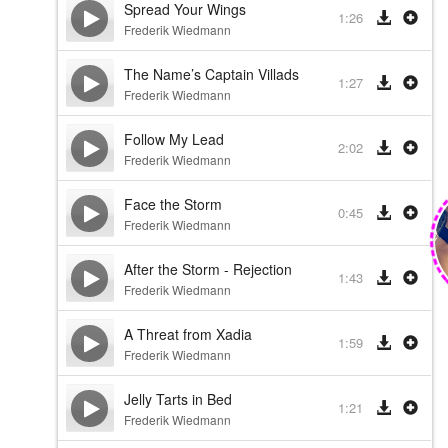
Spread Your Wings
1:26
Frederik Wiedmann
The Name’s Captain Villads
1:27
Frederik Wiedmann
Follow My Lead
2:02
Frederik Wiedmann
Face the Storm
0:45
Frederik Wiedmann
After the Storm - Rejection
1:43
Frederik Wiedmann
A Threat from Xadia
1:59
Frederik Wiedmann
Jelly Tarts in Bed
1:21
Frederik Wiedmann