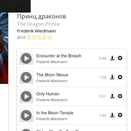
Принц драконов
The Dragon Prince
Frederik Wiedmann
2018
Encounter at the Breach
2:49
Frederik Wiedmann
The Moon Nexus
1:09
Frederik Wiedmann
Only Human
3:07
Frederik Wiedmann
In the Moon Temple
1:45
Frederik Wiedmann