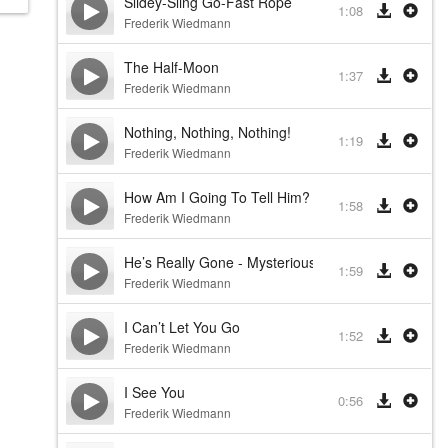
Slidey-Sling Go-Fast Rope
1:08
Frederik Wiedmann
The Half-Moon
1:37
Frederik Wiedmann
Nothing, Nothing, Nothing!
1:19
Frederik Wiedmann
How Am I Going To Tell Him?
1:58
Frederik Wiedmann
He’s Really Gone - Mysterious Stranger
1:59
Frederik Wiedmann
I Can’t Let You Go
1:52
Frederik Wiedmann
I See You
0:56
Frederik Wiedmann