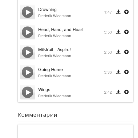
Drowning
1:47
Frederik Wiedmann
Head, Hand, and Heart
3:50
Frederik Wiedmann
Milkfruit - Aspiro!
2:53
Frederik Wiedmann
Going Home
3:36
Frederik Wiedmann
Wings
2:42
Frederik Wiedmann
Комментарии