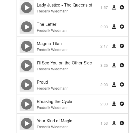
Lady Justice - The Queens of Duren
1:57
Frederik Wiedmann
The Letter
2:03
Frederik Wiedmann
Magma Titan
2:17
Frederik Wiedmann
I’ll See You on the Other Side
3:25
Frederik Wiedmann
Proud
2:03
Frederik Wiedmann
Breaking the Cycle
2:33
Frederik Wiedmann
Your Kind of Magic
1:53
Frederik Wiedmann