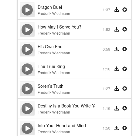
Dragon Duel
1:37
Frederik Wiedmann
How May I Serve You?
1:53
Frederik Wiedmann
His Own Fault
0:59
Frederik Wiedmann
The True King
1:16
Frederik Wiedmann
Soren’s Truth
1:27
Frederik Wiedmann
Destiny Is a Book You Write Yourself
1:16
Frederik Wiedmann
Into Your Heart and Mind
1:50
Frederik Wiedmann