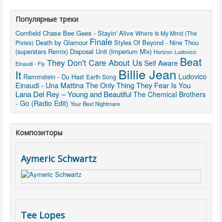
Популярные треки
Cornfield Chase
Bee Gees - Stayin' Alive
Where Is My Mind (The
Finale
Death by Glamour
Styles Of Beyond - Nine Thou
Pixies)
(superstars Remix)
Disposal Unit (Imperium Mix)
Horizon
Ludovico
Beat
They Don't Care About Us
Self Aware
Einaudi - Fly
Billie Jean
It
Ludovico
Rammstein - Du Hast
Earth Song
Einaudi - Una Mattina
The Only Thing They Fear Is You
Lana Del Rey – Young and Beautiful
The Chemical Brothers
- Go (Radio Edit)
Your Best Nightmare
Композиторы
Aymeric Schwartz
Tee Lopes