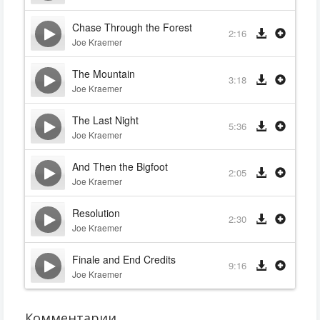
Chase Through the Forest
2:16
Joe Kraemer
The Mountain
3:18
Joe Kraemer
The Last Night
5:36
Joe Kraemer
And Then the Bigfoot
2:05
Joe Kraemer
Resolution
2:30
Joe Kraemer
Finale and End Credits
9:16
Joe Kraemer
Комментарии