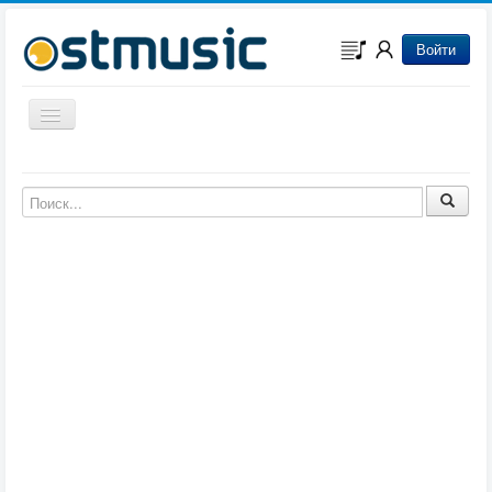
Войти
Включить/выключить навигацию
Музыка из игр
Музыка из фильмов
Музыка из мультфильмов
Музыка из сериалов
Музыка из аниме