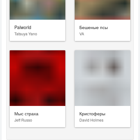
Palworld
Бешеные псы
Tatsuya Yano
VA
Мыс страха
Кристоферы
Jeff Russo
David Holmes