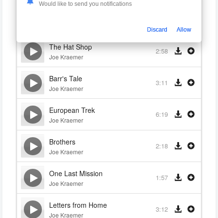
Would like to send you notifications
The Tent Sequence
7:23
Joe Kraemer
Discard
Allow
The Hat Shop
2:58
Joe Kraemer
Barr's Tale
3:11
Joe Kraemer
European Trek
6:19
Joe Kraemer
Brothers
2:18
Joe Kraemer
One Last Mission
1:57
Joe Kraemer
Letters from Home
3:12
Joe Kraemer