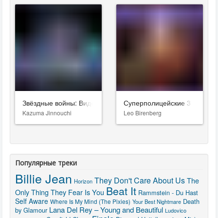
Звёздные войны: Видения. Девятый джедай
Суперполицейские 3
Kazuma Jinnouchi
Leo Birenberg
Популярные треки
Billie Jean
They Don't Care About Us
The
Horizon
Beat It
Only Thing They Fear Is You
Rammstein - Du Hast
Self Aware
Death
Where Is My Mind (The Pixies)
Your Best Nightmare
Lana Del Rey – Young and Beautiful
by Glamour
Ludovico