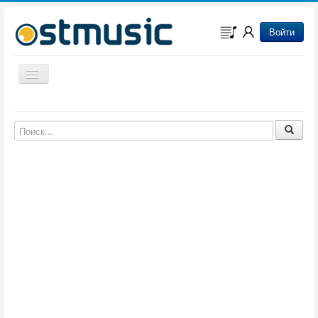
Войти
Включить/выключить навигацию
Музыка из игр
Музыка из фильмов
Музыка из мультфильмов
Музыка из сериалов
Музыка из аниме