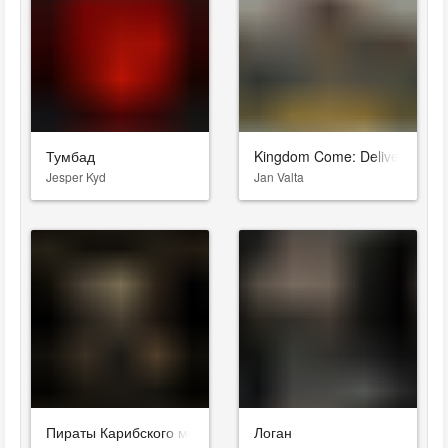
Тумбад
Kingdom Come: Deliverance II
Jesper Kyd
Jan Valta
Пираты Карибского моря: Мертвецы не рассказывают сказки
Логан