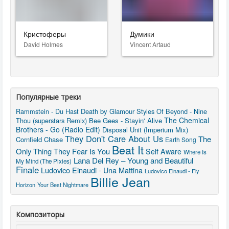
Кристоферы
Думики
David Holmes
Vincent Artaud
Популярные треки
Rammstein - Du Hast
Death by Glamour
Styles Of Beyond - Nine
The Chemical
Thou (superstars Remix)
Bee Gees - Stayin' Alive
Brothers - Go (Radio Edit)
Disposal Unit (Imperium Mix)
They Don't Care About Us
The
Cornfield Chase
Earth Song
Beat It
Only Thing They Fear Is You
Self Aware
Where Is
Lana Del Rey – Young and Beautiful
My Mind (The Pixies)
Finale
Ludovico Einaudi - Una Mattina
Ludovico Einaudi - Fly
Billie Jean
Horizon
Your Best Nightmare
Композиторы