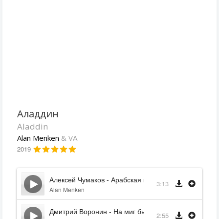
Аладдин
Aladdin
Alan Menken
& VA
2019
Алексей Чумаков - Арабская ночь (2019)
3:13
Alan Menken
Дмитрий Воронин - На миг быстрее
2:55