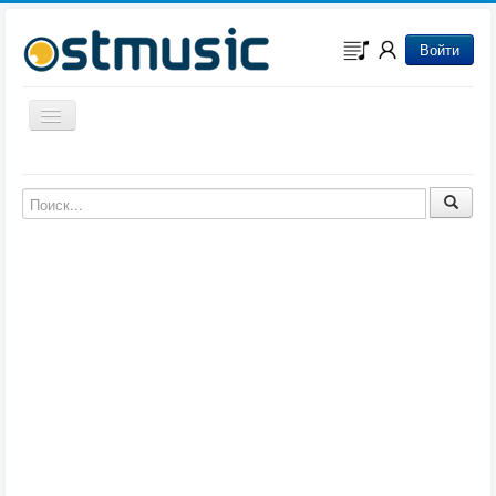
Войти
Включить/выключить навигацию
Музыка из игр
Музыка из фильмов
Музыка из мультфильмов
Музыка из сериалов
Музыка из аниме