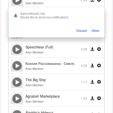
Alan Menken
A Whole New World (End Title)
www.ostmusic.org
4:03
Would like to send you notifications
Alan Menken
Friend Like Me (End Title)
Discard
Allow
2:39
Alan Menken
Speechless (Full)
3:29
Alan Menken
Ксения Рассомахина - Смелой (Полная версия)
3:38
Alan Menken
The Big Ship
1:17
Alan Menken
Agrabah Marketplace
1:53
Alan Menken
Aladdin's Hideout