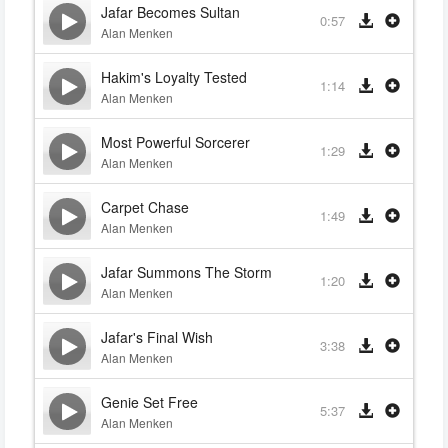
Jafar Becomes Sultan
0:57
Alan Menken
Hakim's Loyalty Tested
1:14
Alan Menken
Most Powerful Sorcerer
1:29
Alan Menken
Carpet Chase
1:49
Alan Menken
Jafar Summons The Storm
1:20
Alan Menken
Jafar's Final Wish
3:38
Alan Menken
Genie Set Free
5:37
Alan Menken