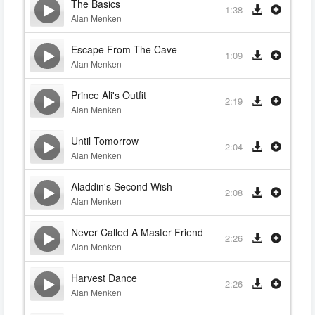
The Basics
1:38
Alan Menken
Escape From The Cave
1:09
Alan Menken
Prince Ali's Outfit
2:19
Alan Menken
Until Tomorrow
2:04
Alan Menken
Aladdin's Second Wish
2:08
Alan Menken
Never Called A Master Friend
2:26
Alan Menken
Harvest Dance
2:26
Alan Menken