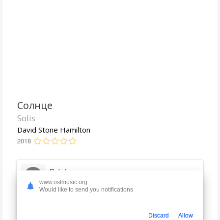
Солнце
Solis
David Stone Hamilton
2018
Debris
1:12
David Stone Hamilton
www.ostmusic.org
Would like to send you notifications
Main Title
5:48
David Stone Hamilton
Discard
Allow