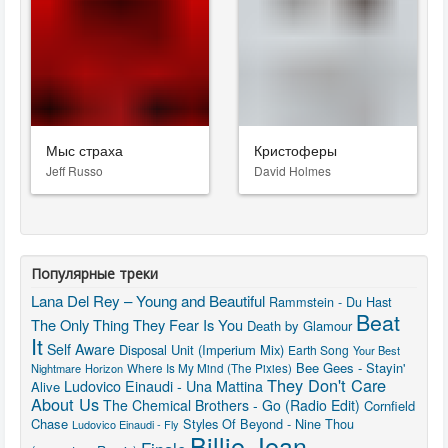
Мыс страха
Кристоферы
Jeff Russo
David Holmes
Популярные треки
Lana Del Rey – Young and Beautiful
Rammstein - Du Hast
Beat
The Only Thing They Fear Is You
Death by Glamour
It
Self Aware
Disposal Unit (Imperium Mix)
Earth Song
Your Best
Bee Gees - Stayin'
Nightmare
Horizon
Where Is My Mind (The Pixies)
They Don't Care
Ludovico Einaudi - Una Mattina
Alive
About Us
The Chemical Brothers - Go (Radio Edit)
Cornfield
Chase
Styles Of Beyond - Nine Thou
Ludovico Einaudi - Fly
Billie Jean