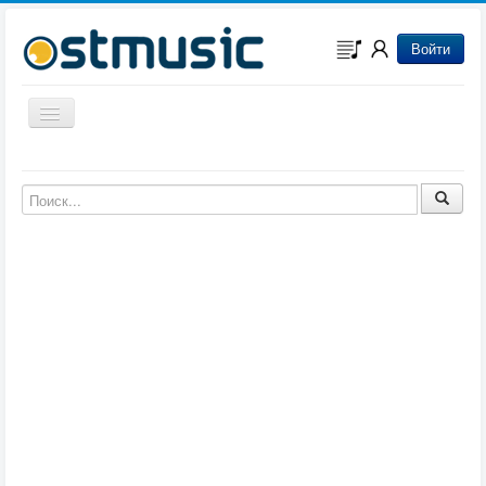
Войти
Включить/выключить навигацию
Музыка из игр
Музыка из фильмов
Музыка из мультфильмов
Музыка из сериалов
Музыка из аниме