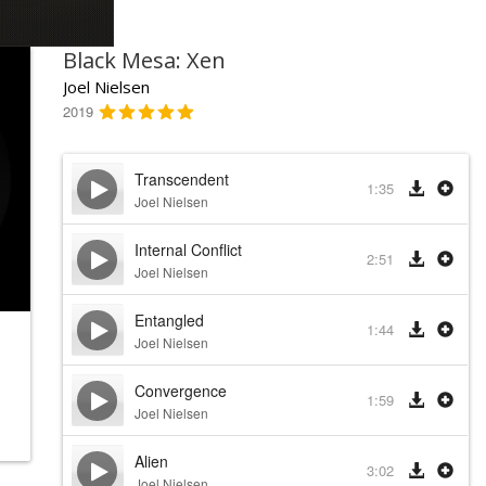
Black Mesa: Xen
Joel Nielsen
2019
Transcendent
1:35
Joel Nielsen
Internal Conflict
2:51
Joel Nielsen
Entangled
1:44
Joel Nielsen
Convergence
1:59
Joel Nielsen
Alien
3:02
Joel Nielsen