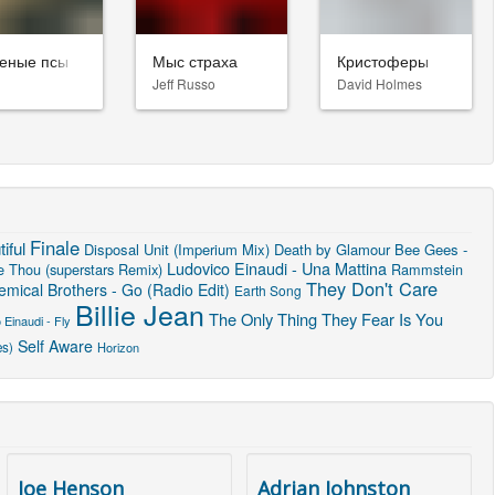
еные псы
Мыс страха
Кристоферы
Jeff Russo
David Holmes
Finale
iful
Disposal Unit (Imperium Mix)
Death by Glamour
Bee Gees -
Ludovico Einaudi - Una Mattina
e Thou (superstars Remix)
Rammstein
They Don't Care
mical Brothers - Go (Radio Edit)
Earth Song
Billie Jean
The Only Thing They Fear Is You
 Einaudi - Fly
Self Aware
es)
Horizon
Joe Henson
Adrian Johnston