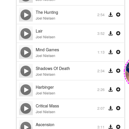
The Hunting
2:54
Joel Nielsen
Lair
3:52
Joel Nielsen
Mind Games
1:13
Joel Nielsen
Shadows Of Death
2:34
Joel Nielsen
Harbinger
2:26
Joel Nielsen
Critical Mass
2:07
Joel Nielsen
Ascension
3:11