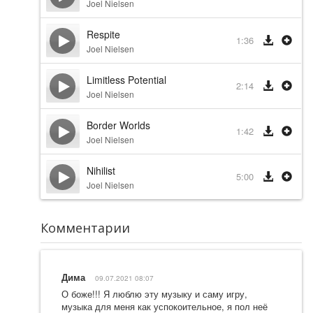
Joel Nielsen
Respite
1:36
Joel Nielsen
Limitless Potential
2:14
Joel Nielsen
Border Worlds
1:42
Joel Nielsen
Nihilist
5:00
Joel Nielsen
Комментарии
Дима
09.07.2021 08:07
О боже!!! Я люблю эту музыку и саму игру,
музыка для меня как успокоительное, я пол неё