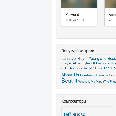
Palworld
Беш
Tatsuya Yano
VA
Популярные треки
Lana Del Rey – Young and Beaut
Stayin' Alive
Styles Of Beyond - Nin
The Che
- Du Hast
Your Best Nightmare
About Us
Cornfield Chase
Ludovico
Beat It
Where Is My Mind (The Pixi
Композиторы
Jeff Russo