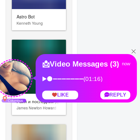
Astro Bot
Kenneth Young
Райя и последний дракон
James Newton Howard