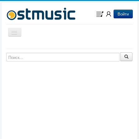
Войти
Включить/выключить навигацию
Музыка из игр
Музыка из фильмов
Музыка из мультфильмов
Музыка из сериалов
Музыка из аниме