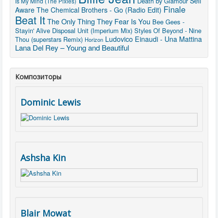
Self
Death by Glamour
Is My Mind (The Pixies)
Finale
Aware
The Chemical Brothers - Go (Radio Edit)
Beat It
The Only Thing They Fear Is You
Bee Gees -
Stayin' Alive
Disposal Unit (Imperium Mix)
Styles Of Beyond - Nine
Ludovico Einaudi - Una Mattina
Thou (superstars Remix)
Horizon
Lana Del Rey – Young and Beautiful
Композиторы
Dominic Lewis
Ashsha Kin
Blair Mowat