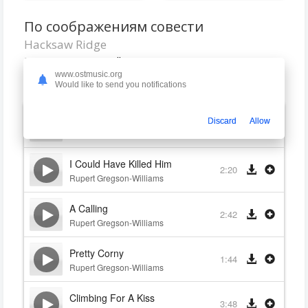
По соображениям совести
Hacksaw Ridge
Rupert Gregson-Williams
2016
www.ostmusic.org
Would like to send you notifications
Okinawa Battlefield
Discard
Allow
4:00
Rupert Gregson-Williams
I Could Have Killed Him
2:20
Rupert Gregson-Williams
A Calling
2:42
Rupert Gregson-Williams
Pretty Corny
1:44
Rupert Gregson-Williams
Climbing For A Kiss
3:48