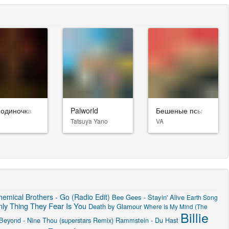
-одиночка
Palworld
Бешеные псы
Tatsuya Yano
VA
emical Brothers - Go (Radio Edit)
Bee Gees - Stayin' Alive
Earth Song
ly Thing They Fear Is You
Death by Glamour
Where Is My Mind (The
Billie
 Beyond - Nine Thou (superstars Remix)
Rammstein - Du Hast