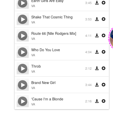
Earth Girls Are Easy
3:45
VA
Shake That Cosmic Thing
3:53
VA
Route 66 [Nile Rodgers Mix]
4:11
VA
Who Do You Love
4:04
VA
Throb
2:12
VA
Brand New Girl
3:44
VA
'Cause I'm a Blonde
2:16
VA