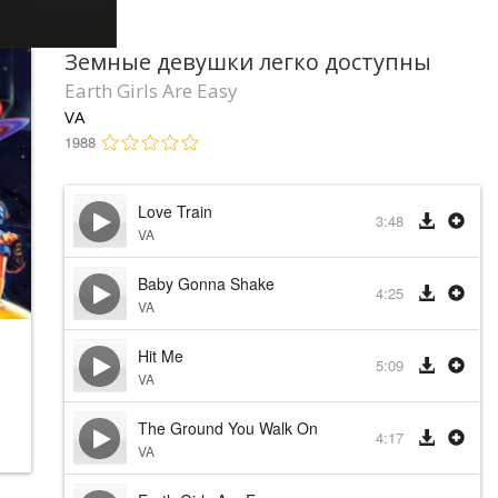
Земные девушки легко доступны
Earth Girls Are Easy
VA
1988
Love Train
3:48
VA
Baby Gonna Shake
4:25
VA
Hit Me
5:09
VA
The Ground You Walk On
4:17
VA