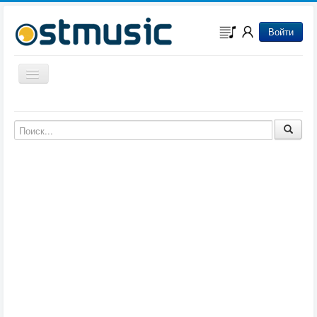
Войти
Включить/выключить навигацию
Музыка из игр
Музыка из фильмов
Музыка из мультфильмов
Музыка из сериалов
Музыка из аниме