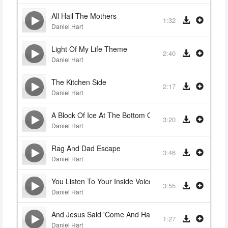
All Hail The Mothers
1:32
Daniel Hart
Light Of My Life Theme
2:40
Daniel Hart
The Kitchen Side
2:17
Daniel Hart
A Block Of Ice At The Bottom Of The Ocean
3:20
Daniel Hart
Rag And Dad Escape
3:46
Daniel Hart
You Listen To Your Inside Voice
3:55
Daniel Hart
And Jesus Said 'Come And Have Breakfast'
1:27
Daniel Hart