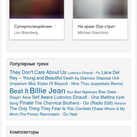
Суперполицейские 3
На краю Оук-стрит
Leo Birenberg
Michael Giacchino
Популярные треки
They Don't Care About Us
Lana Del
Ludovico Einaudi - Fly
Rey – Young and Beautiful
Death by Glamour
Disposal Unit
(Imperium Mix)
Styles Of Beyond - Nine Thou (superstars Remix)
Billie Jean
Beat It
Bee Gees -
Your Best Nightmare
Self Aware
Ludovico Einaudi - Una Mattina
Stayin' Alive
Earth
Finale
The Chemical Brothers - Go (Radio Edit)
Song
Horizon
The Only Thing They Fear Is You
Cornfield Chase
Where Is My
Rammstein - Du Hast
Mind (The Pixies)
Композиторы