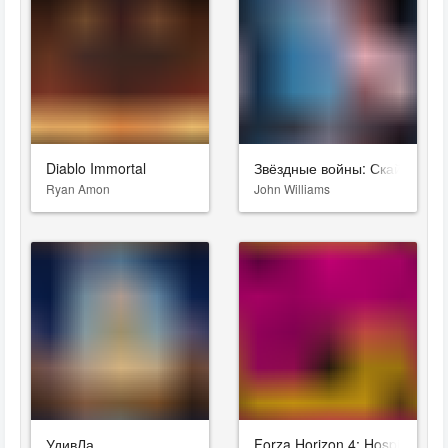
Diablo Immortal
Звёздные войны: Скайуокер.
Ryan Amon
John Williams
УдивЛа
Forza Horizon 4: Hospital