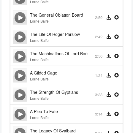
Lorne Balfe
The General Oblation Board
2:59
Lorne Balfe
The Life Of Roger Parslow
2:42
Lorne Balfe
The Machinations Of Lord Boreal
2:50
Lorne Balfe
A Gilded Cage
1:24
Lorne Balfe
The Strength Of Gyptians
3:38
Lorne Balfe
A Plea To Fate
3:14
Lorne Balfe
The Legacy Of Svalbard