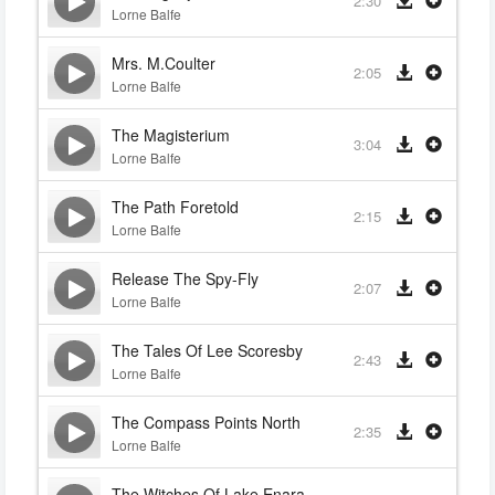
2:30
Lorne Balfe
Mrs. M.Coulter
2:05
Lorne Balfe
The Magisterium
3:04
Lorne Balfe
The Path Foretold
2:15
Lorne Balfe
Release The Spy-Fly
2:07
Lorne Balfe
The Tales Of Lee Scoresby
2:43
Lorne Balfe
The Compass Points North
2:35
Lorne Balfe
The Witches Of Lake Enara