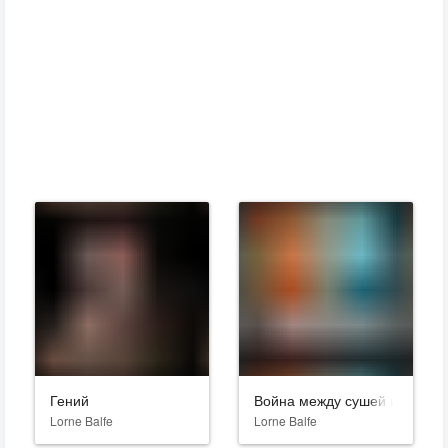
Гений
Война между сушей и морем
Lorne Balfe
Lorne Balfe