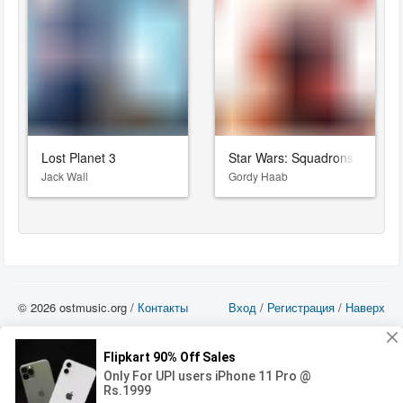
Lost Planet 3
Star Wars: Squadrons
Jack Wall
Gordy Haab
© 2026 ostmusic.org /
Контакты
Вход
/
Регистрация
/
Наверх
Все аудио материалы являются собственностью их изготовителя (владельца
прав) и охраняются Законом «Об авторском праве и смежных правах». Вы
можете использовать такие материалы только в том в случае, если
использование производится с ознакомительными целями - для прочих целей
вы должны приобрести лицензионную запись.