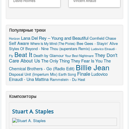
David Holmes
Vincent Artaud
Популярные треки
Lana Del Rey – Young and Beautiful
Cornfield Chase
Horizon
Self Aware
Bee Gees - Stayin' Alive
Where Is My Mind (The Pixies)
Styles Of Beyond - Nine Thou (superstars Remix)
Ludovico Einaudi -
Beat It
They Don't
Death by Glamour
Fly
Your Best Nightmare
Care About Us
The Only Thing They Fear Is You
The
Billie Jean
Chemical Brothers - Go (Radio Edit)
Finale
Ludovico
Disposal Unit (Imperium Mix)
Earth Song
Einaudi - Una Mattina
Rammstein - Du Hast
Композиторы
Stuart A. Staples