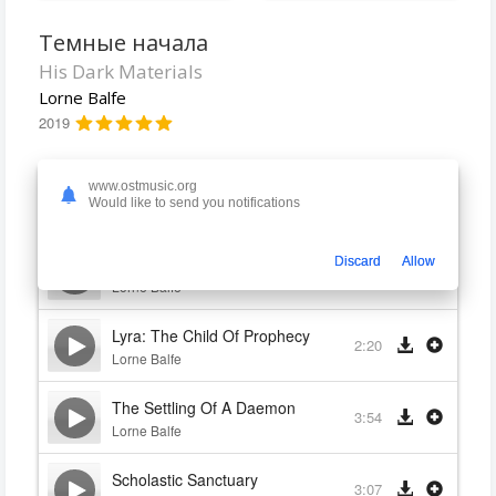
Темные начала
His Dark Materials
Lorne Balfe
2019
www.ostmusic.org
His Dark Materials
1:38
Would like to send you notifications
Lorne Balfe
The Alethiometer
Discard
Allow
4:36
Lorne Balfe
Lyra: The Child Of Prophecy
2:20
Lorne Balfe
The Settling Of A Daemon
3:54
Lorne Balfe
Scholastic Sanctuary
3:07