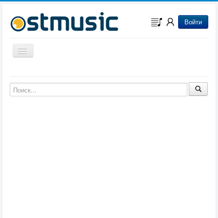
Войти
Включить/выключить навигацию
Музыка из игр
Музыка из фильмов
Музыка из мультфильмов
Музыка из сериалов
Музыка из аниме